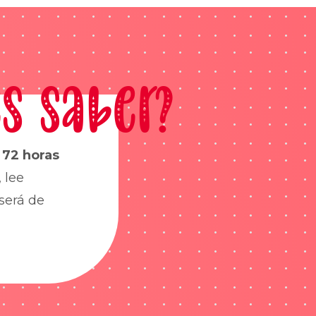
s saber?
s
72 horas
 lee
será de