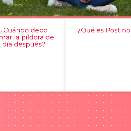
¿Cuándo debo
¿Qué es Postino
mar la píldora del
día después?