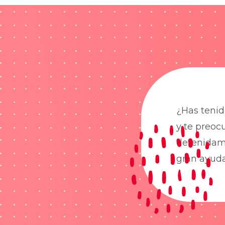
¿Has tenid
y te preoc
detenidame
gran ayud