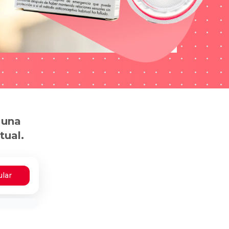
 una
tual.
ular