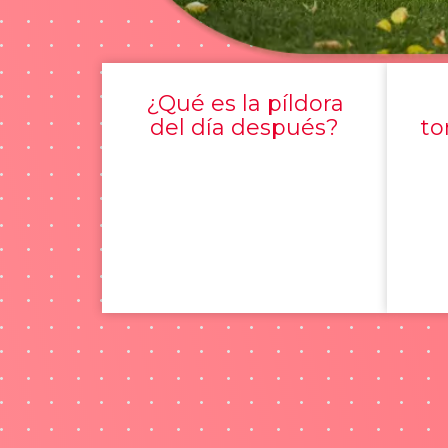
¿Qué es la píldora
del día después?
to