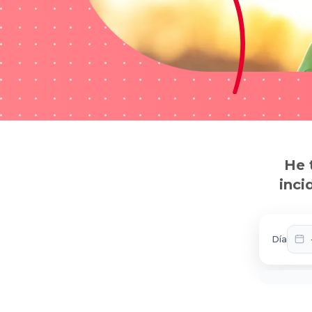
He 
inci
Día