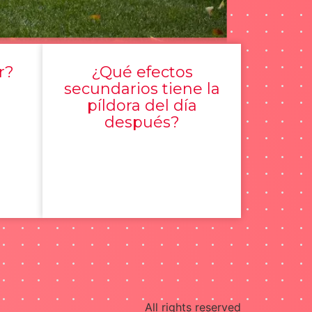
r?
¿Qué efectos
secundarios tiene la
píldora del día
después?
All rights reserved