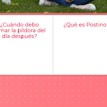
¿Cuándo debo
¿Qué es Postino
mar la píldora del
día después?