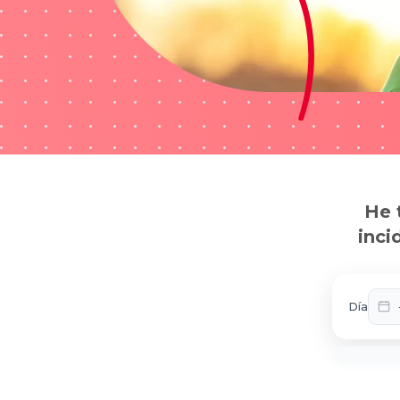
He 
inci
Día