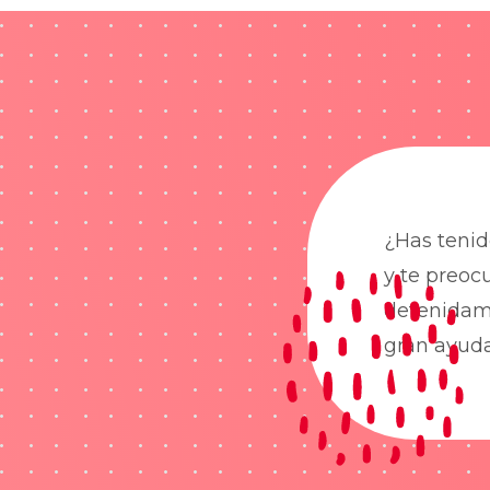
¿Has tenid
y te preoc
detenidame
gran ayud