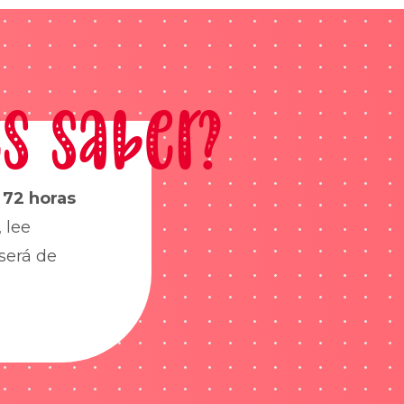
s saber?
s
72 horas
 lee
será de