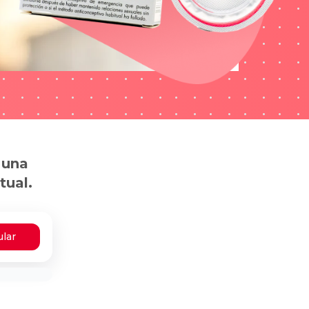
 una
tual.
ular