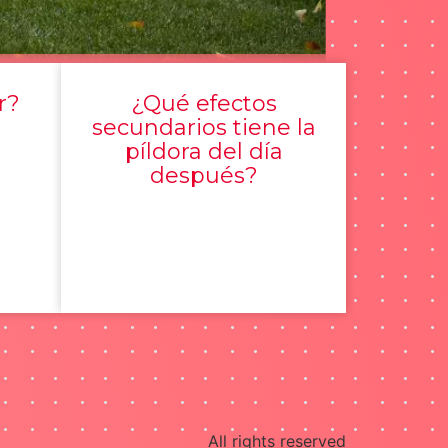
r?
¿Qué efectos
secundarios tiene la
píldora del día
después?
All rights reserved