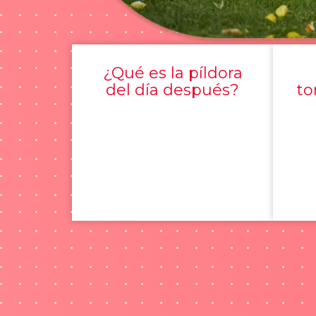
¿Qué es la píldora
del día después?
to