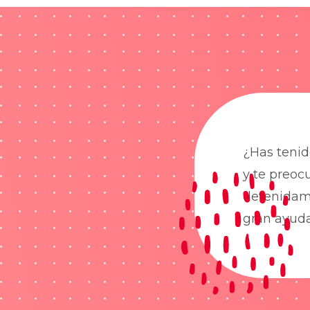
¿Has tenid
y te preoc
detenidame
gran ayud