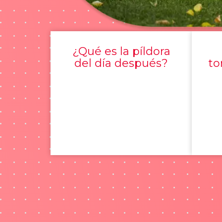
¿Qué es la píldora
del día después?
to