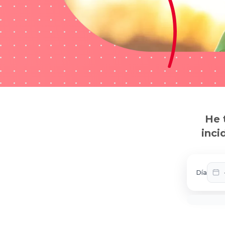
He 
inci
Día