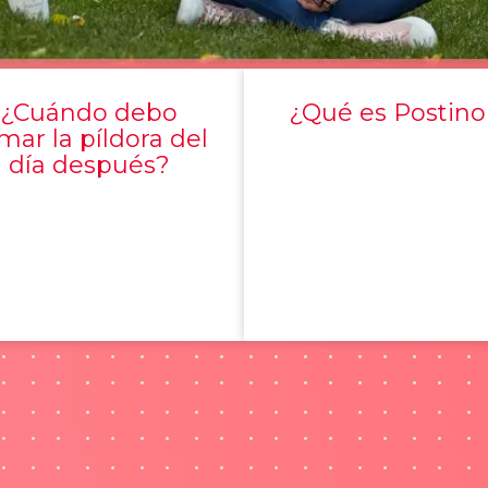
¿Cuándo debo
¿Qué es Postino
mar la píldora del
día después?