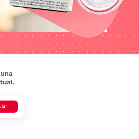
 una
tual.
ular