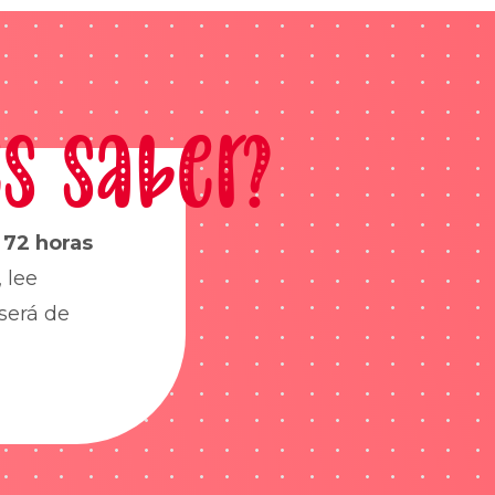
s saber?
s
72 horas
 lee
será de