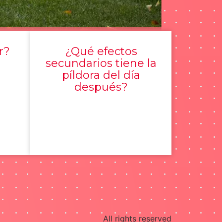
r?
¿Qué efectos
secundarios tiene la
píldora del día
después?
All rights reserved