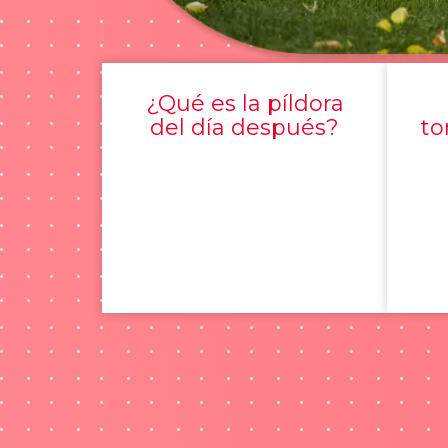
¿Qué es la píldora
del día después?
to