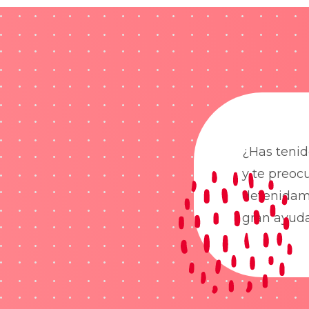
¿Has tenid
y te preoc
detenidame
gran ayud