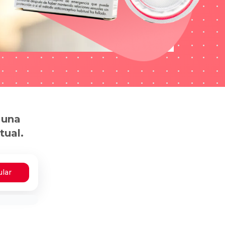
 una
tual.
ular