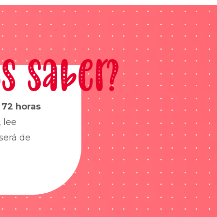
s saber?
s
72 horas
 lee
será de