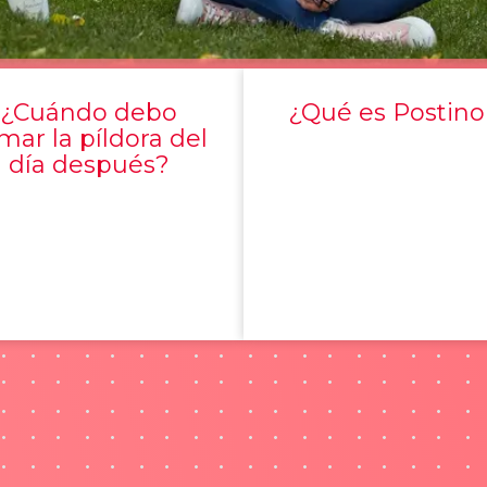
¿Cuándo debo
¿Qué es Postino
mar la píldora del
día después?