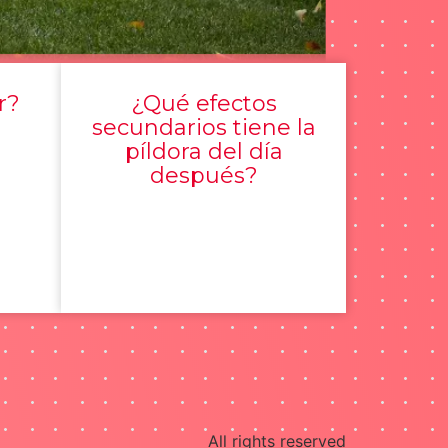
r?
¿Qué efectos
secundarios tiene la
píldora del día
después?
All rights reserved