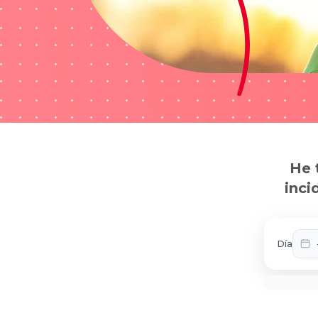
He 
inci
Día