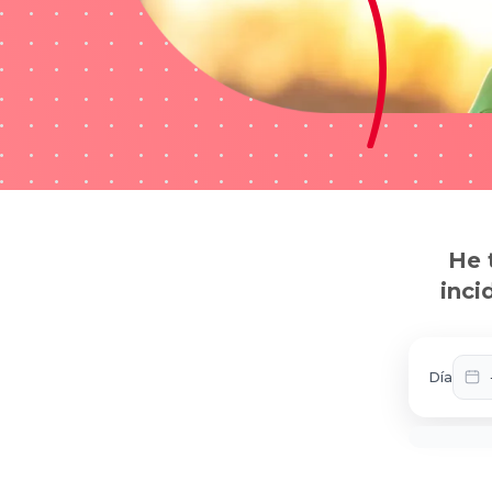
He 
inci
Día