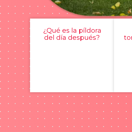
¿Qué es la píldora
del día después?
to