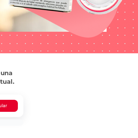
 una
tual.
ular