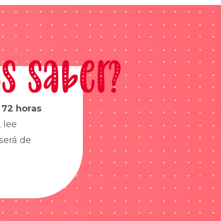
s saber?
s
72 horas
 lee
será de