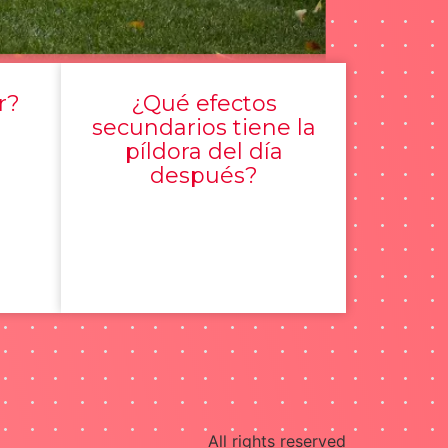
r?
¿Qué efectos
secundarios tiene la
píldora del día
después?
All rights reserved