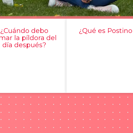
¿Cuándo debo
¿Qué es Postino
mar la píldora del
día después?