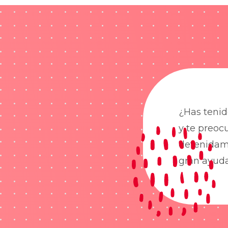
¿Has tenid
y te preoc
detenidame
gran ayud