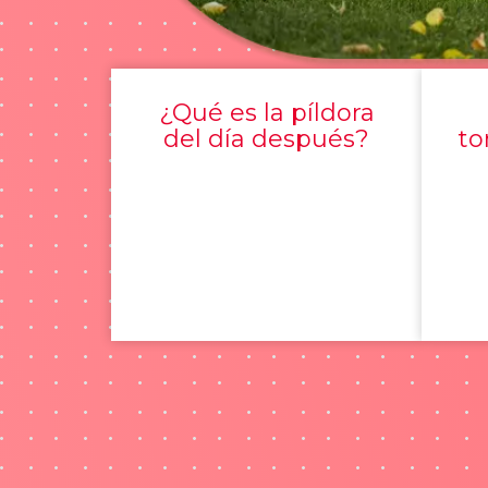
¿Qué es la píldora
del día después?
to