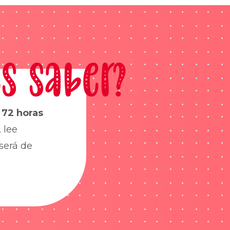
s saber?
s
72 horas
 lee
será de