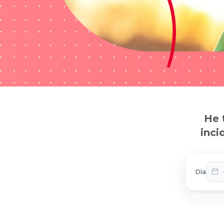
He 
inci
Día