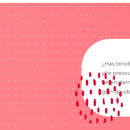
¿Has tenid
y te preoc
detenidame
gran ayud