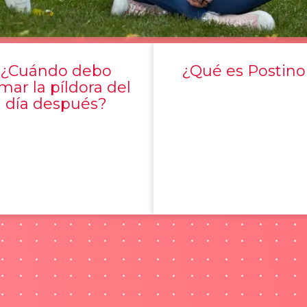
¿Cuándo debo
¿Qué es Postino
mar la píldora del
día después?