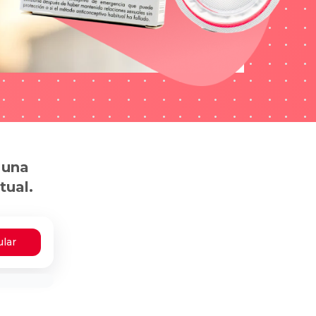
 una
tual.
ular