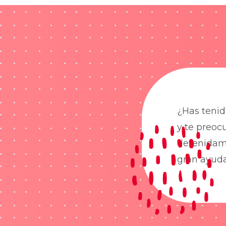
¿Has tenid
y te preoc
detenidame
gran ayud