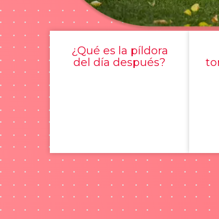
¿Qué es la píldora
del día después?
to