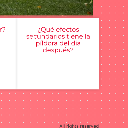
r?
¿Qué efectos
secundarios tiene la
píldora del día
después?
All rights reserved