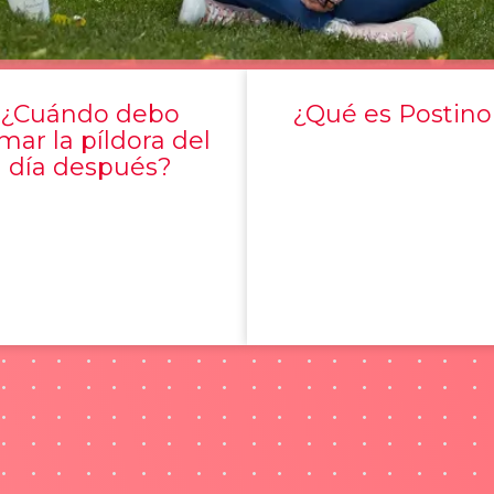
¿Cuándo debo
¿Qué es Postino
mar la píldora del
día después?