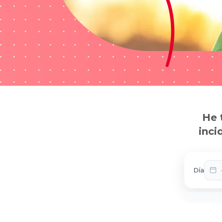
He 
inci
Día