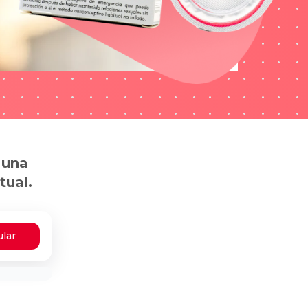
 una
tual.
ular