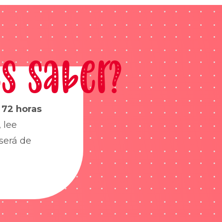
s saber?
s
72 horas
 lee
será de