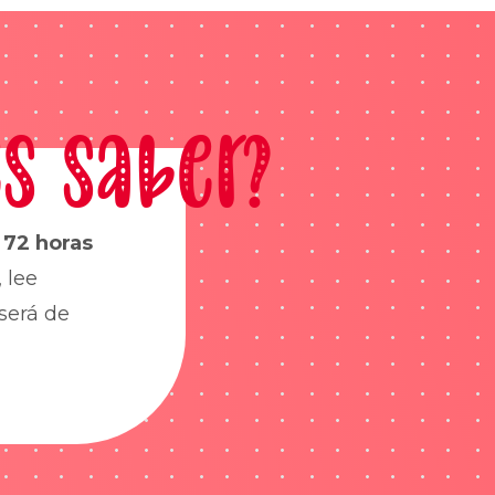
s saber?
s
72 horas
 lee
será de