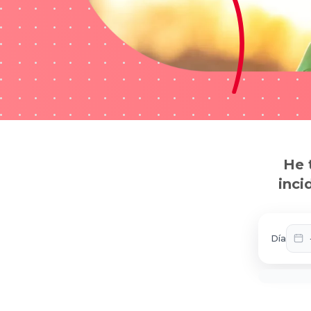
He 
inci
Día