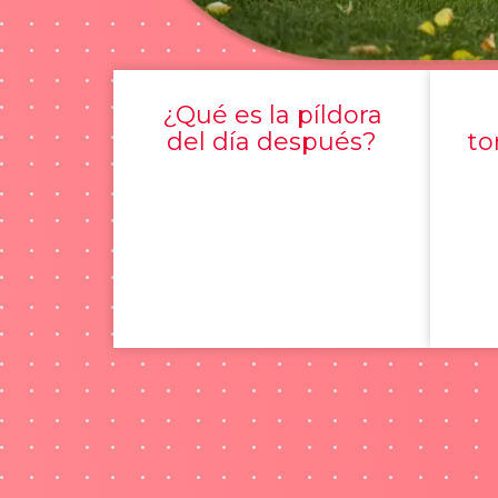
¿Qué es la píldora
del día después?
to