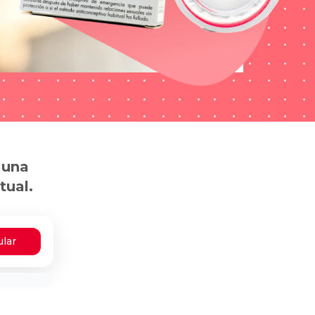
 una
tual.
ular