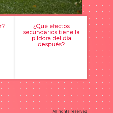
r?
¿Qué efectos
secundarios tiene la
píldora del día
después?
All rights reserved