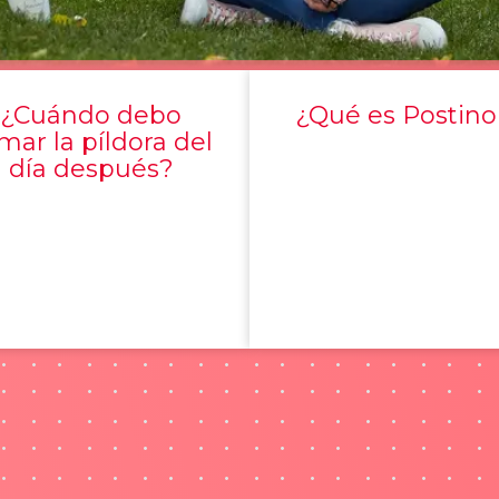
¿Cuándo debo
¿Qué es Postino
mar la píldora del
día después?