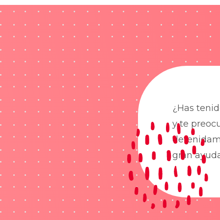
¿Has tenid
y te preoc
detenidame
gran ayud