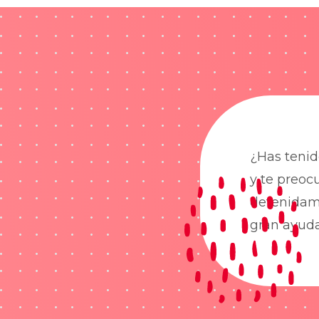
¿Has tenid
y te preoc
detenidame
gran ayud