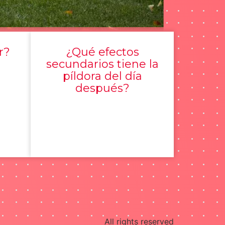
r?
¿Qué efectos
secundarios tiene la
píldora del día
después?
All rights reserved