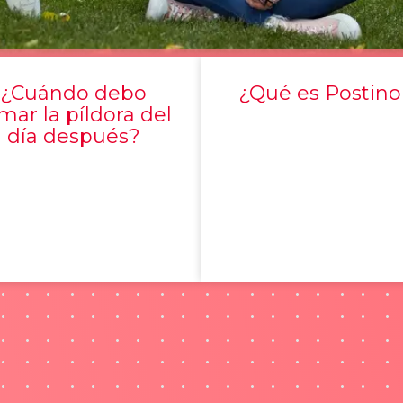
¿Cuándo debo
¿Qué es Postino
mar la píldora del
día después?