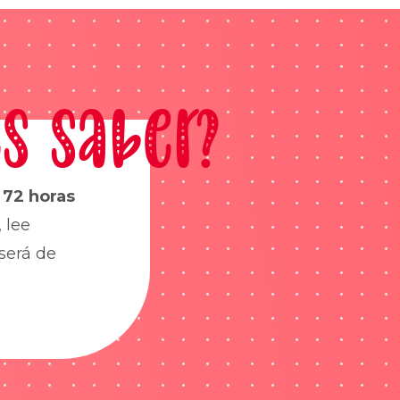
s saber?
s
72 horas
 lee
será de