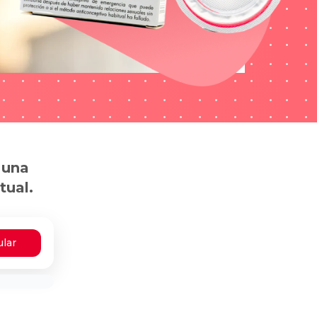
 una
tual.
ular