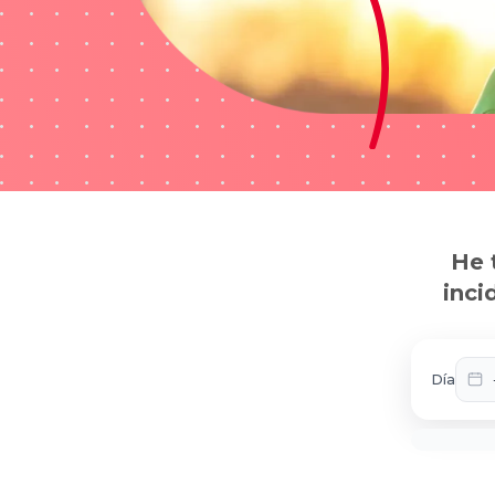
He 
inci
Día