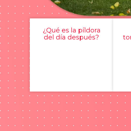
¿Qué es la píldora
del día después?
to