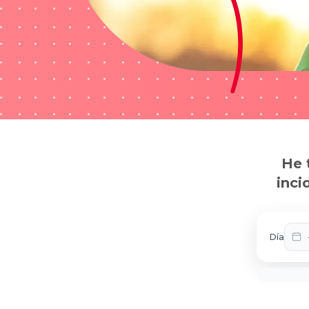
He 
inci
Día