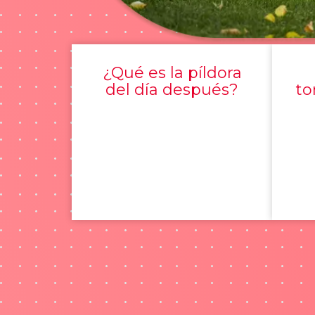
¿Qué es la píldora
del día después?
to