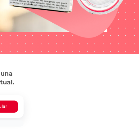
 una
tual.
ular