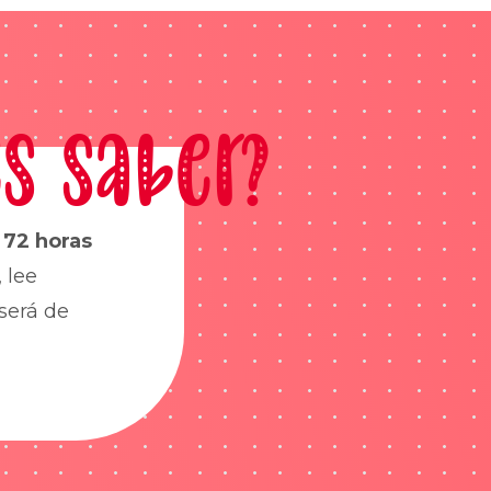
s saber?
s
72 horas
 lee
será de