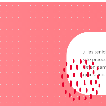
¿Has tenid
y te preoc
detenidame
gran ayud