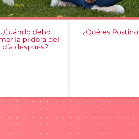
¿Cuándo debo
¿Qué es Postino
mar la píldora del
día después?