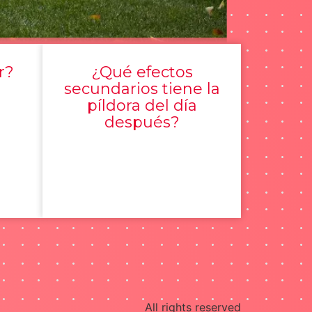
r?
¿Qué efectos
secundarios tiene la
píldora del día
después?
All rights reserved