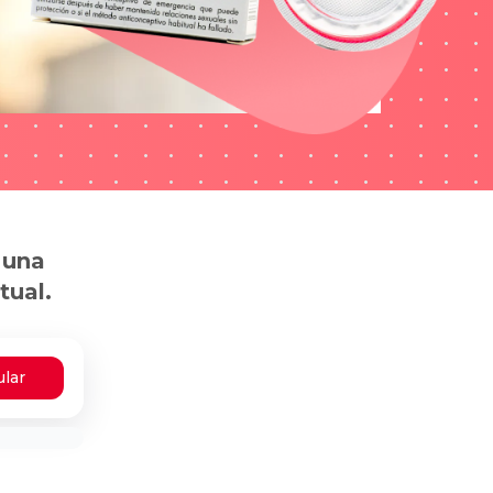
 una
tual.
ular