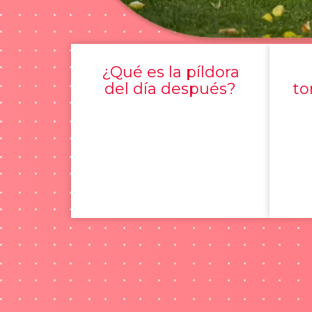
¿Qué es la píldora
del día después?
to