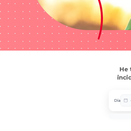
He 
inci
Día