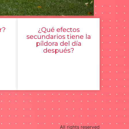
r?
¿Qué efectos
secundarios tiene la
píldora del día
después?
All rights reserved