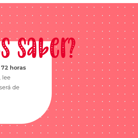
s saber?
s
72 horas
 lee
será de