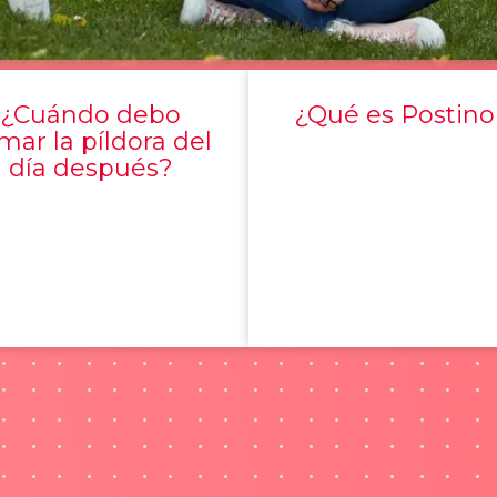
¿Cuándo debo
¿Qué es Postino
mar la píldora del
día después?