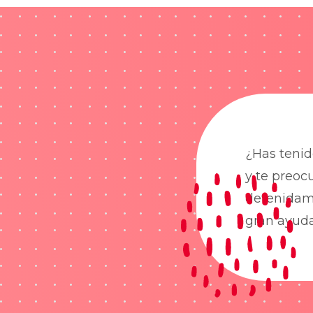
¿Has tenid
y te preoc
detenidame
gran ayud