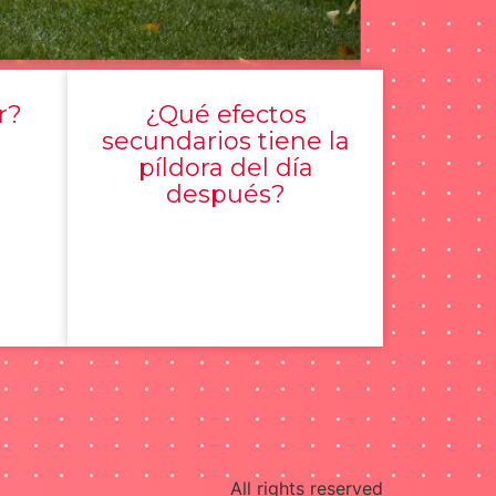
r?
¿Qué efectos
secundarios tiene la
píldora del día
después?
All rights reserved