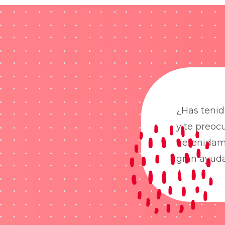
¿Has tenid
y te preoc
detenidame
gran ayud