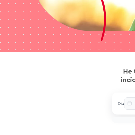
He 
inci
Día