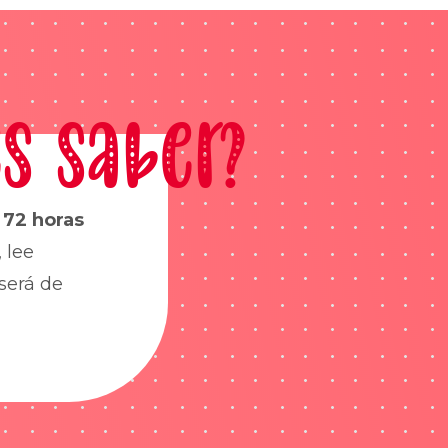
s saber?
s
72 horas
 lee
será de