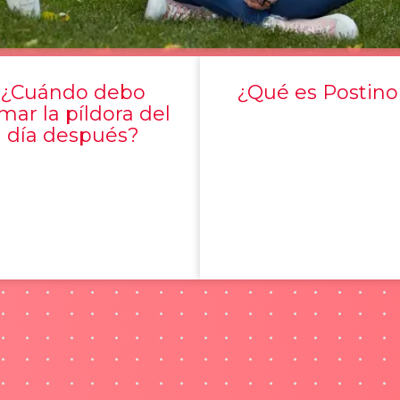
¿Cuándo debo
¿Qué es Postino
mar la píldora del
día después?