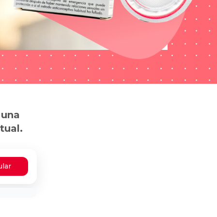
 una
tual.
ular