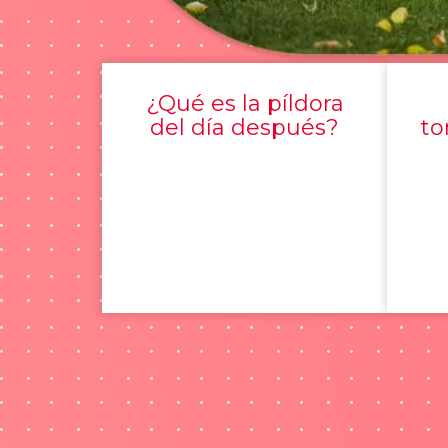
¿Qué es la píldora
del día después?
to