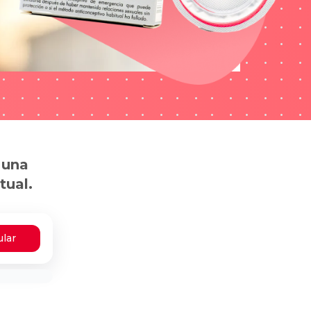
 una
tual.
ular