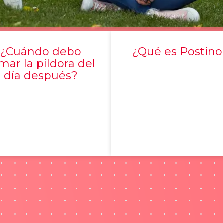
¿Cuándo debo
¿Qué es Postino
mar la píldora del
día después?