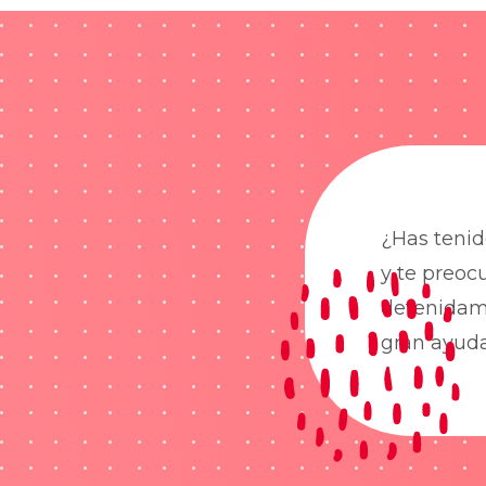
¿Has tenid
y te preoc
detenidame
gran ayud