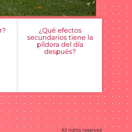
r?
¿Qué efectos
secundarios tiene la
píldora del día
después?
All rights reserved