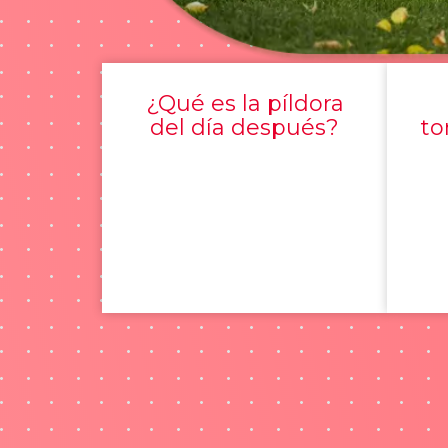
¿Qué es la píldora
del día después?
to