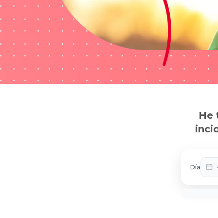
He 
inci
Día