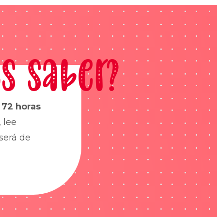
s saber?
s
72 horas
 lee
será de