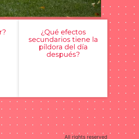
r?
¿Qué efectos
secundarios tiene la
píldora del día
después?
All rights reserved