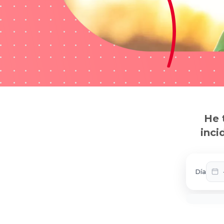
He 
inci
Día