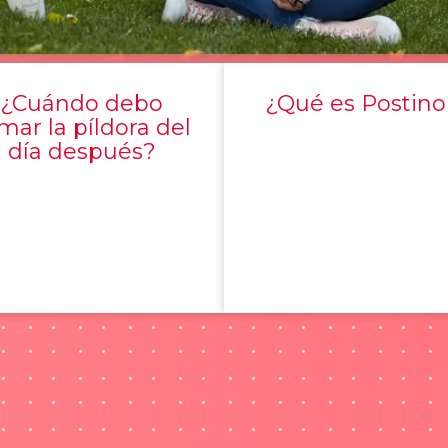
¿Cuándo debo
¿Qué es Postino
mar la píldora del
día después?