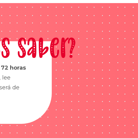
s saber?
s
72 horas
 lee
será de