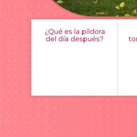
¿Qué es la píldora
del día después?
to