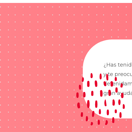
¿Has tenid
y te preoc
detenidame
gran ayud