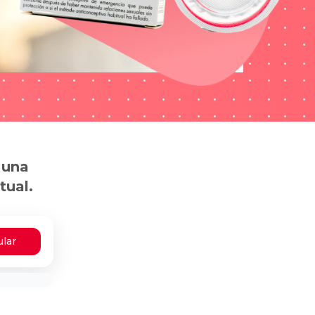
 una
tual.
ular