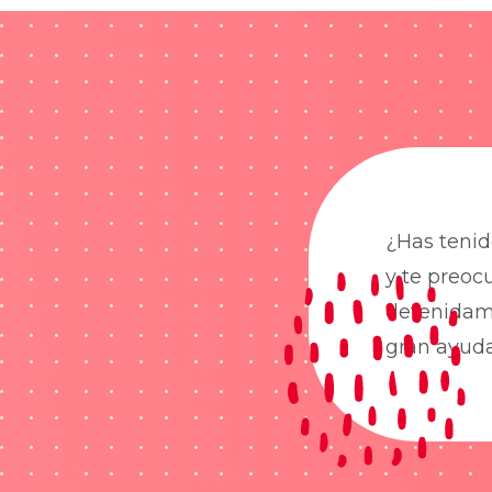
¿Has tenid
y te preoc
detenidame
gran ayud