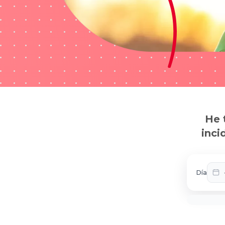
He 
inci
Día