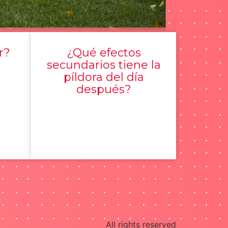
r?
¿Qué efectos
secundarios tiene la
píldora del día
después?
All rights reserved