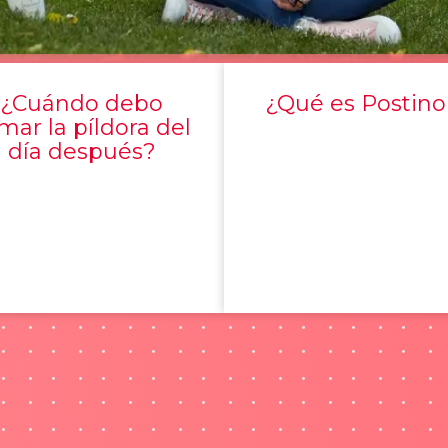
¿Cuándo debo
¿Qué es Postino
mar la píldora del
día después?