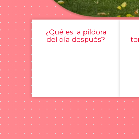
¿Qué es la píldora
del día después?
to