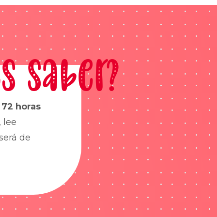
s saber?
s
72 horas
 lee
será de