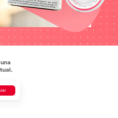
 una
tual.
ular