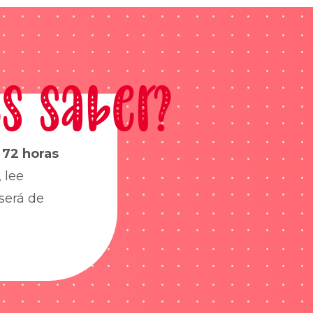
s saber?
s
72 horas
 lee
será de