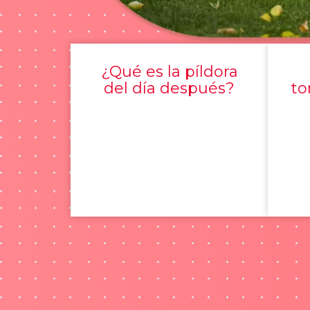
¿Qué es la píldora
del día después?
to