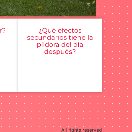
r?
¿Qué efectos
secundarios tiene la
píldora del día
después?
All rights reserved