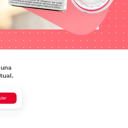
 una
tual.
ular