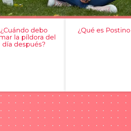
¿Cuándo debo
¿Qué es Postino
mar la píldora del
día después?