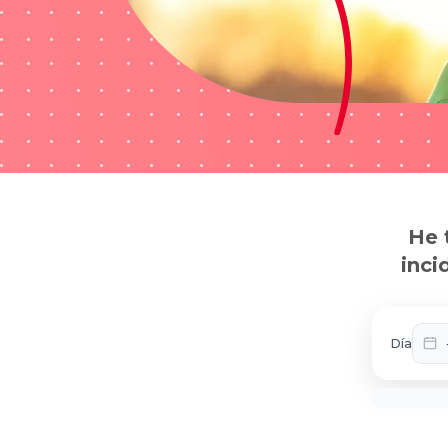
He 
inci
Día