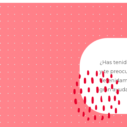
¿Has tenid
y te preoc
detenidame
gran ayud