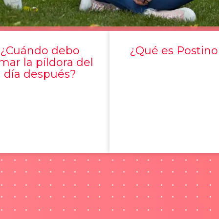
¿Cuándo debo
¿Qué es Postino
mar la píldora del
día después?