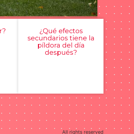
r?
¿Qué efectos
secundarios tiene la
píldora del día
después?
All rights reserved