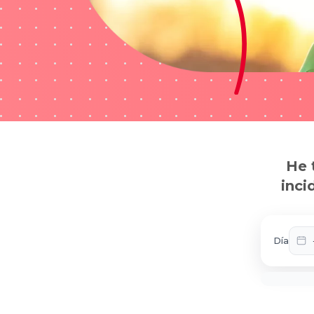
He 
inci
Día