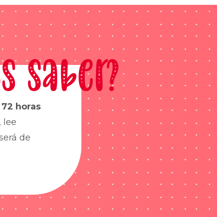
s saber?
s
72 horas
 lee
será de