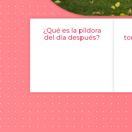
¿Qué es la píldora
del día después?
to