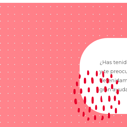
¿Has tenid
y te preoc
detenidame
gran ayud