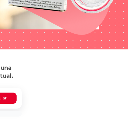
 una
tual.
ular