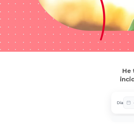
He 
inci
Día