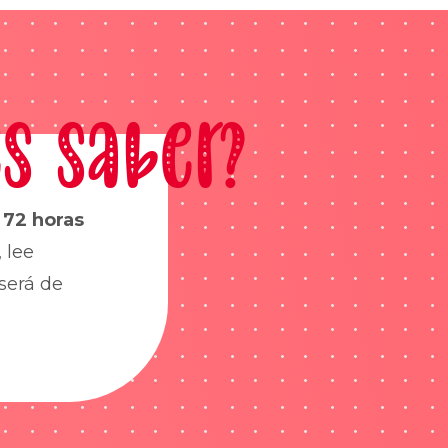
s saber?
s
72 horas
 lee
será de