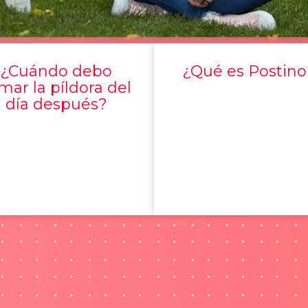
¿Cuándo debo
¿Qué es Postino
mar la píldora del
día después?