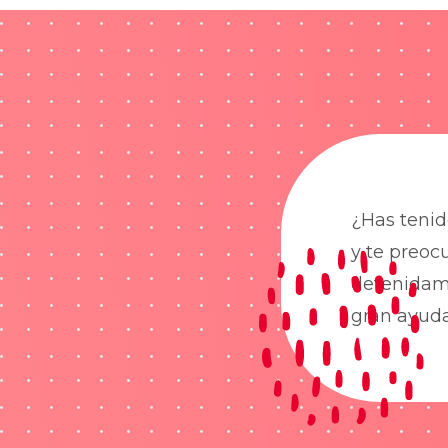
¿Has tenid
y te preoc
detenidame
gran ayud