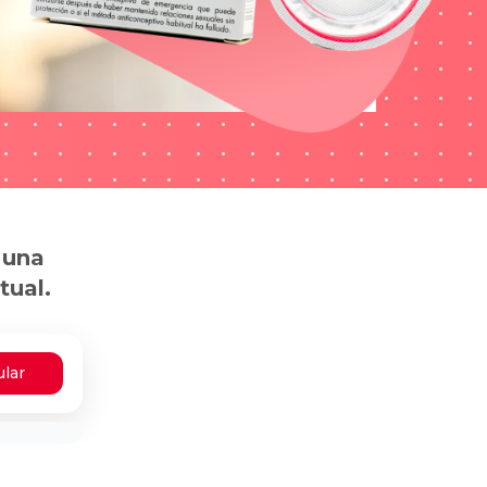
 una
tual.
ular