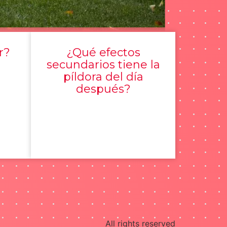
r?
¿Qué efectos
secundarios tiene la
píldora del día
después?
All rights reserved