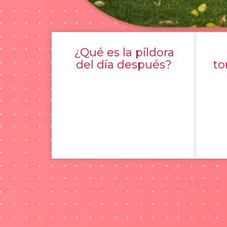
¿Qué es la píldora
del día después?
to