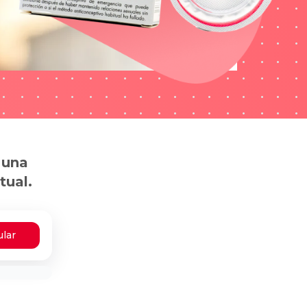
 una
tual.
ular