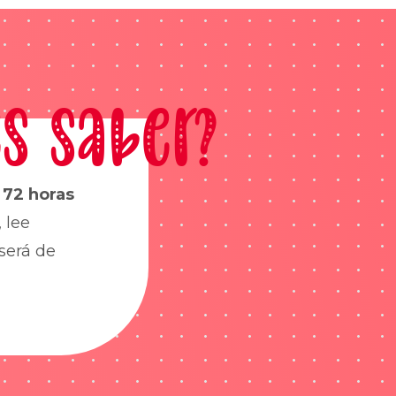
s saber?
s
72 horas
 lee
será de