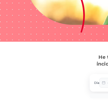
He 
inci
Día