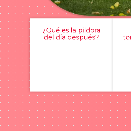
¿Qué es la píldora
del día después?
to