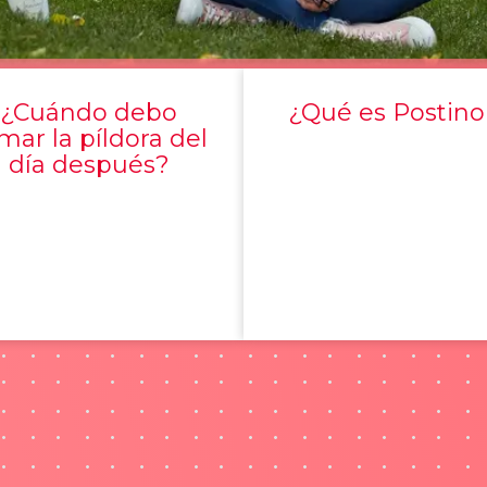
¿Cuándo debo
¿Qué es Postino
mar la píldora del
día después?