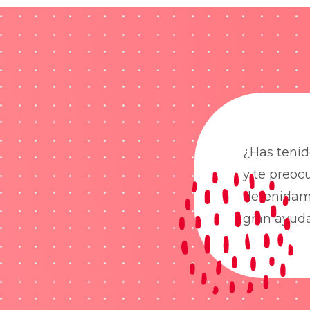
¿Has tenid
y te preoc
detenidame
gran ayud