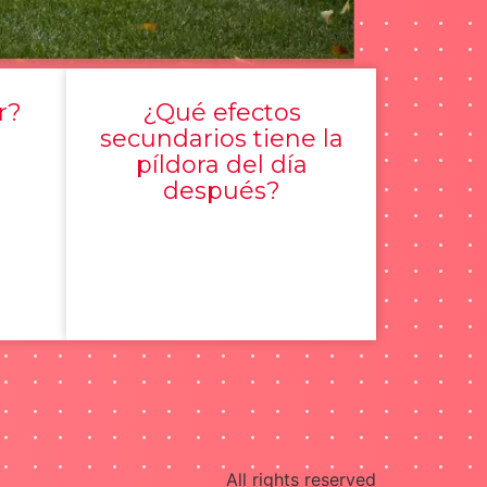
r?
¿Qué efectos
secundarios tiene la
píldora del día
después?
All rights reserved