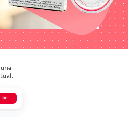
 una
tual.
ular