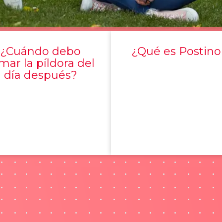
¿Cuándo debo
¿Qué es Postino
mar la píldora del
día después?