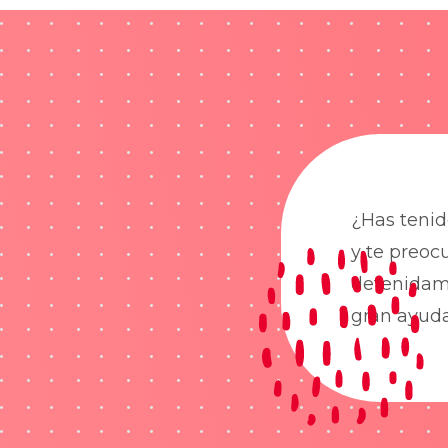
¿Has tenid
y te preoc
detenidame
gran ayud