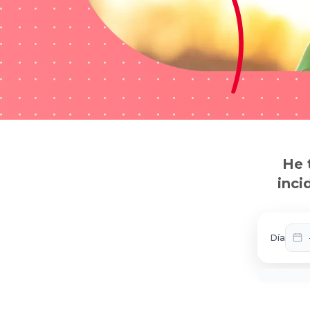
He 
inci
Día