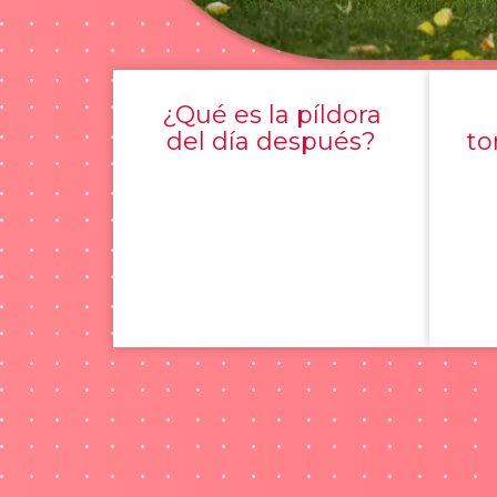
¿Qué es la píldora
del día después?
to