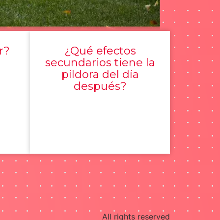
r?
¿Qué efectos
secundarios tiene la
píldora del día
después?
All rights reserved