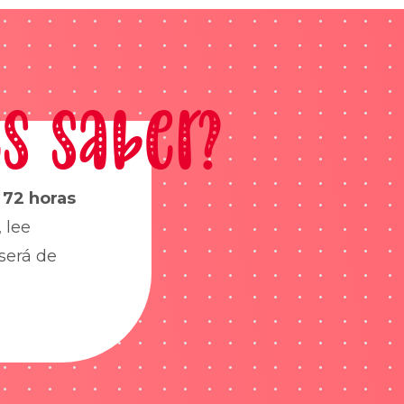
s saber?
s
72 horas
 lee
será de