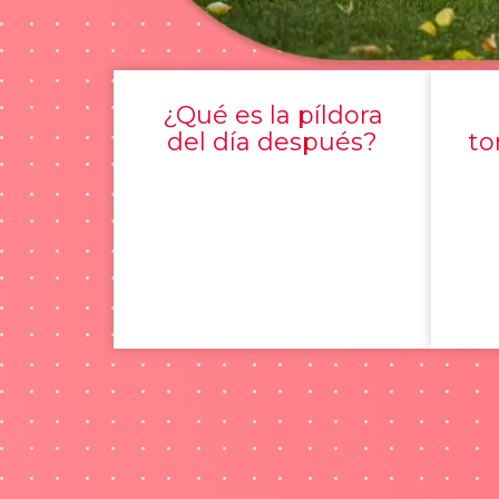
¿Qué es la píldora
del día después?
to