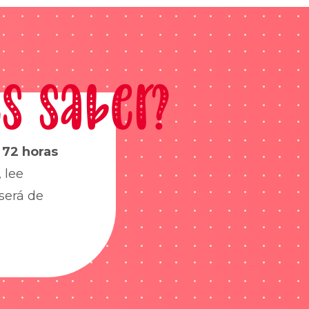
s saber?
s
72 horas
 lee
será de