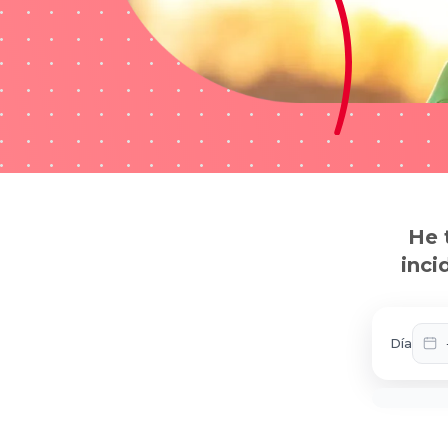
He 
inci
Día