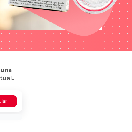
 una
tual.
ular