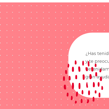
¿Has tenid
y te preoc
detenidame
gran ayud