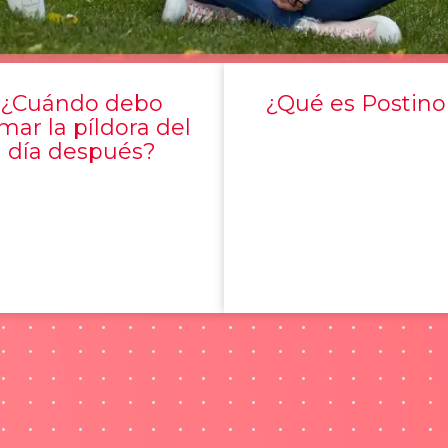
¿Cuándo debo
¿Qué es Postino
mar la píldora del
día después?