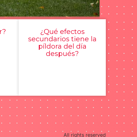
r?
¿Qué efectos
secundarios tiene la
píldora del día
después?
All rights reserved