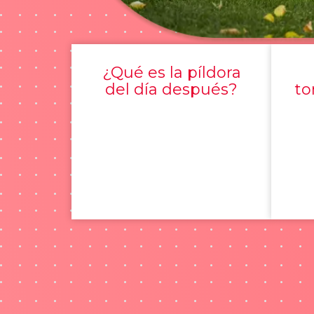
¿Qué es la píldora
del día después?
to