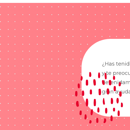
¿Has tenid
y te preoc
detenidame
gran ayud