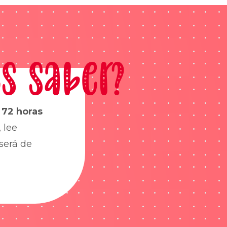
s saber?
s
72 horas
 lee
será de