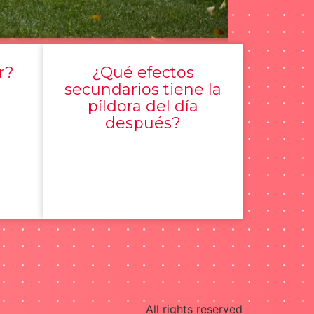
r?
¿Qué efectos
secundarios tiene la
píldora del día
después?
All rights reserved