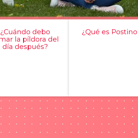
¿Cuándo debo
¿Qué es Postino
mar la píldora del
día después?