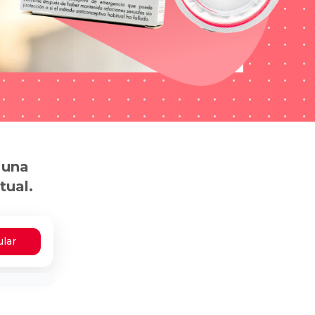
 una
tual.
ular