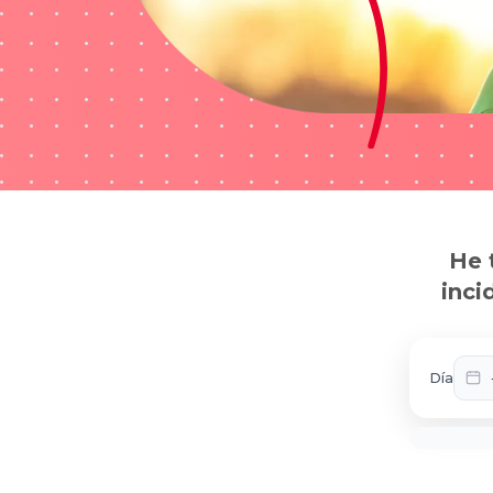
He 
inci
Día