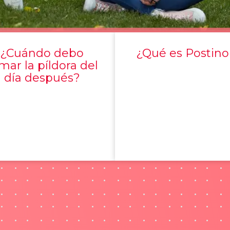
¿Cuándo debo
¿Qué es Postino
mar la píldora del
día después?