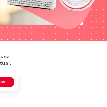
 una
tual.
ular