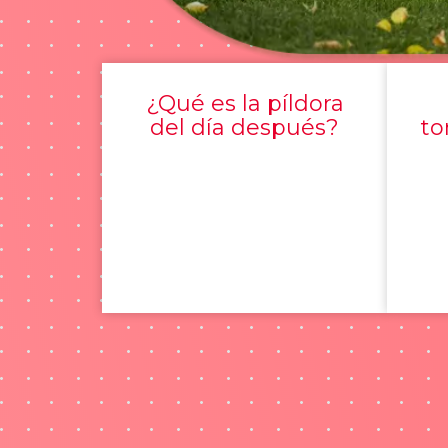
¿Qué es la píldora
del día después?
to