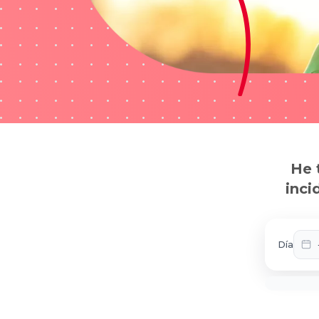
He 
inci
Día