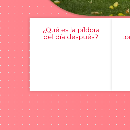
¿Qué es la píldora
del día después?
to