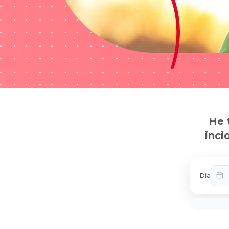
He 
inci
Día