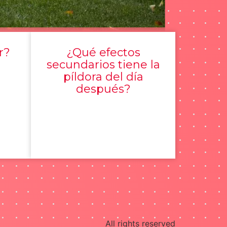
r?
¿Qué efectos
secundarios tiene la
píldora del día
después?
All rights reserved