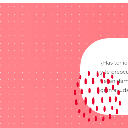
¿Has tenid
y te preoc
detenidame
gran ayud