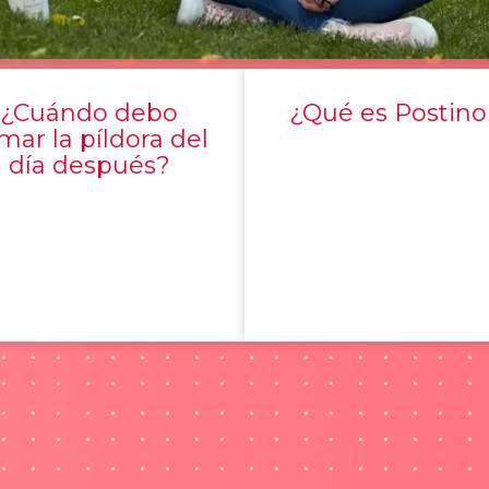
¿Cuándo debo
¿Qué es Postino
mar la píldora del
día después?