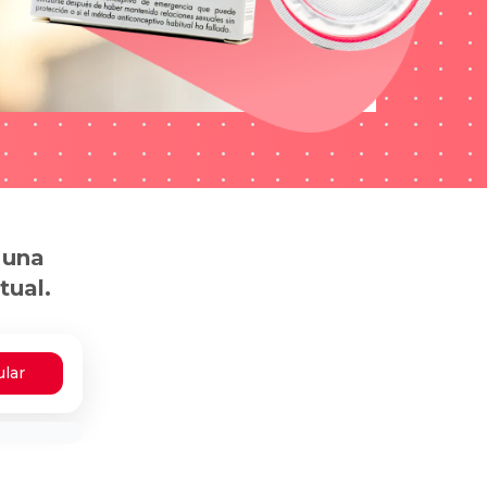
 una
tual.
ular