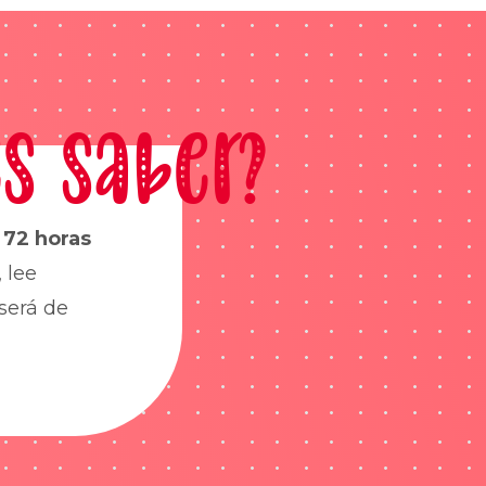
s saber?
s
72 horas
 lee
será de