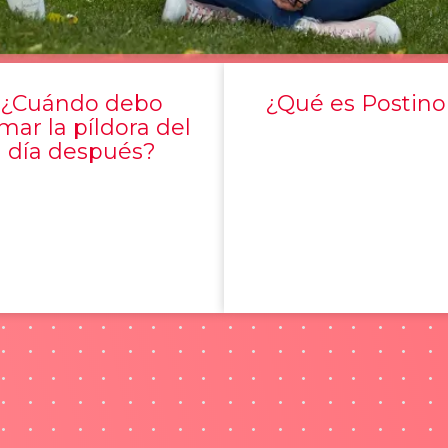
¿Cuándo debo
¿Qué es Postino
mar la píldora del
día después?