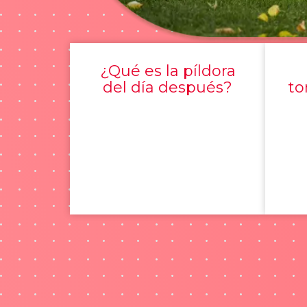
¿Qué es la píldora
del día después?
to