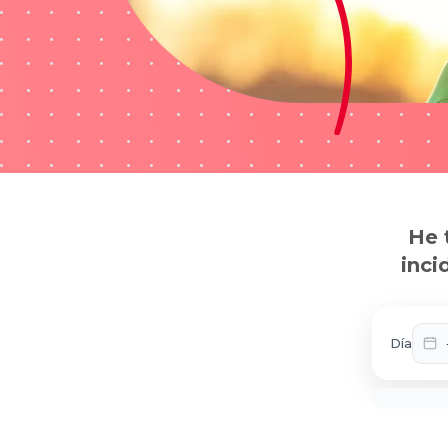
He 
inci
Día