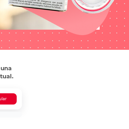
 una
tual.
ular