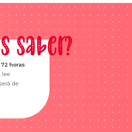
s saber?
s
72 horas
 lee
será de