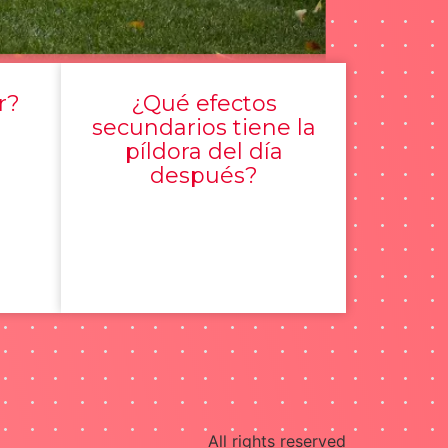
r?
¿Qué efectos
secundarios tiene la
píldora del día
después?
All rights reserved