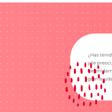
¿Has tenid
y te preoc
detenidame
gran ayud