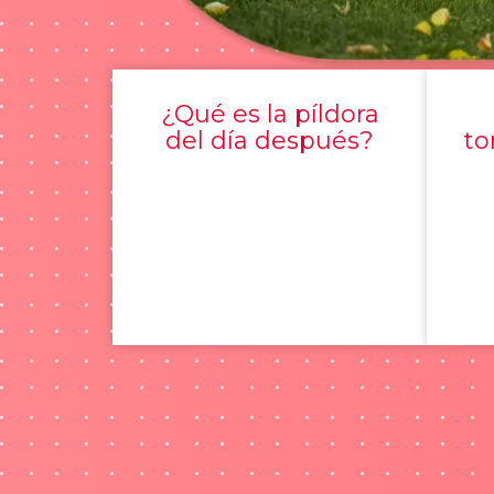
¿Qué es la píldora
del día después?
to