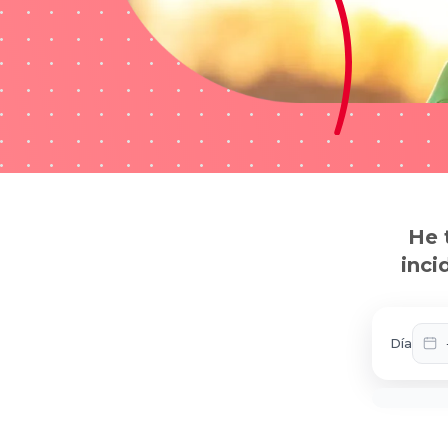
He 
inci
Día