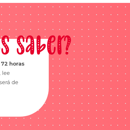
s saber?
s
72 horas
 lee
será de