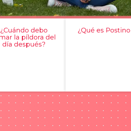
¿Cuándo debo
¿Qué es Postino
mar la píldora del
día después?