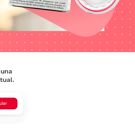
 una
tual.
ular