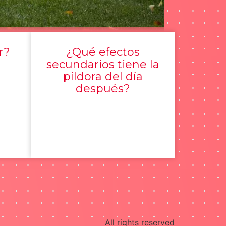
r?
¿Qué efectos
secundarios tiene la
píldora del día
después?
All rights reserved