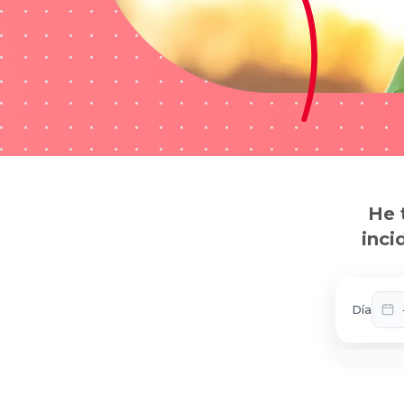
He 
inci
Día