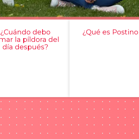
¿Cuándo debo
¿Qué es Postino
mar la píldora del
día después?