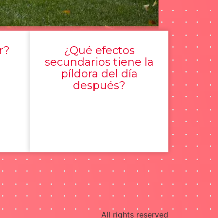
r?
¿Qué efectos
secundarios tiene la
píldora del día
después?
All rights reserved