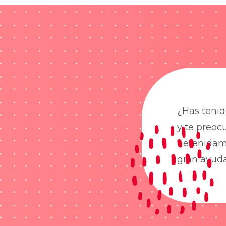
¿Has tenid
y te preoc
detenidame
gran ayud