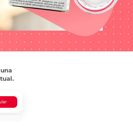
 una
tual.
ular