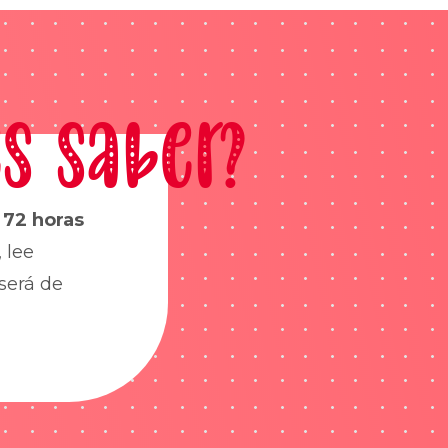
s saber?
s
72 horas
 lee
será de