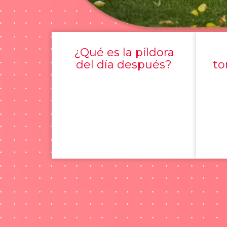
¿Qué es la píldora
del día después?
to