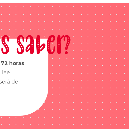
s saber?
s
72 horas
 lee
será de