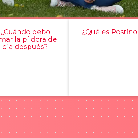
¿Cuándo debo
¿Qué es Postino
mar la píldora del
día después?