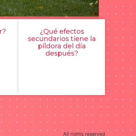
r?
¿Qué efectos
secundarios tiene la
píldora del día
después?
All rights reserved