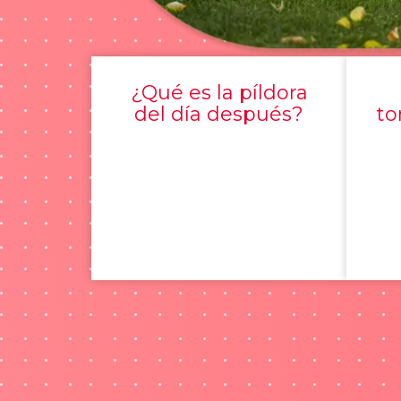
¿Qué es la píldora
del día después?
to