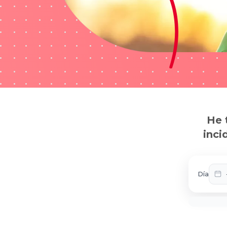
He 
inci
Día