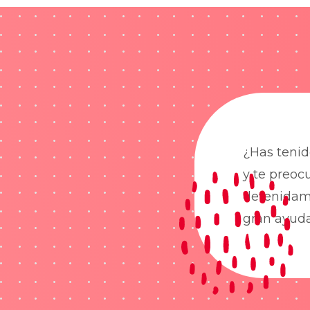
¿Has tenid
y te preoc
detenidame
gran ayud