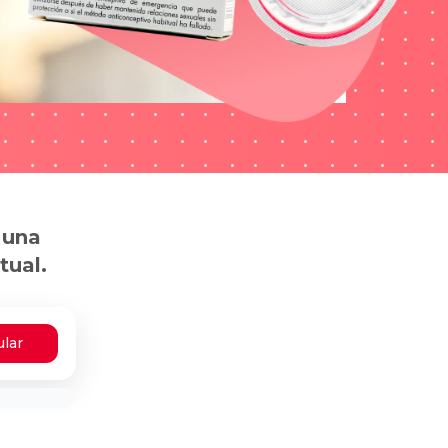
 una
tual.
ular