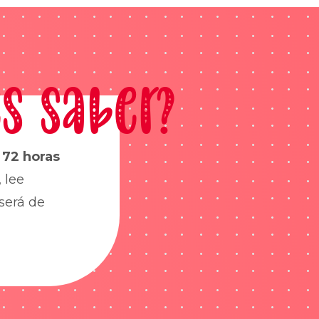
s saber?
s
72 horas
 lee
será de