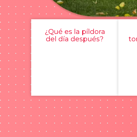
¿Qué es la píldora
del día después?
to