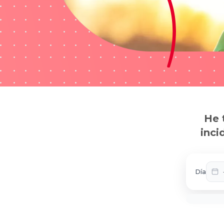
He 
inci
Día