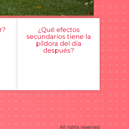
r?
¿Qué efectos
secundarios tiene la
píldora del día
después?
All rights reserved