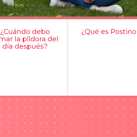
¿Cuándo debo
¿Qué es Postino
mar la píldora del
día después?