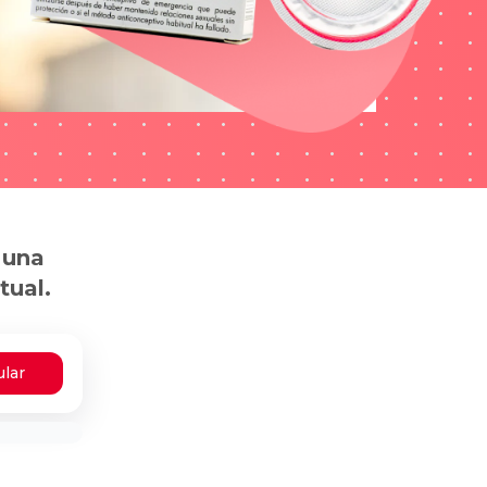
 una
tual.
ular