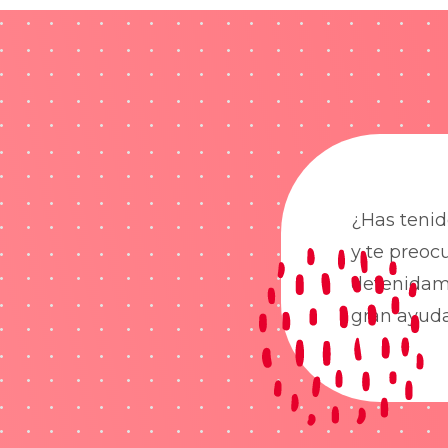
¿Has tenid
y te preoc
detenidame
gran ayud