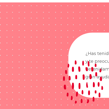
¿Has tenid
y te preoc
detenidame
gran ayud