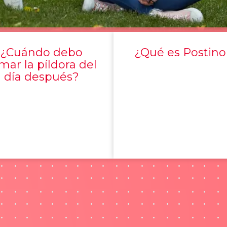
¿Cuándo debo
¿Qué es Postino
mar la píldora del
día después?