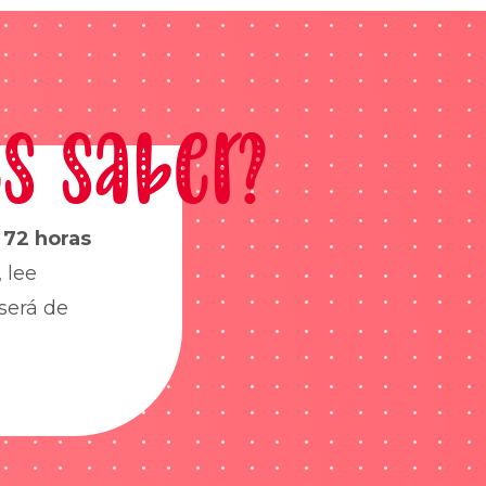
s saber?
s
72 horas
 lee
será de