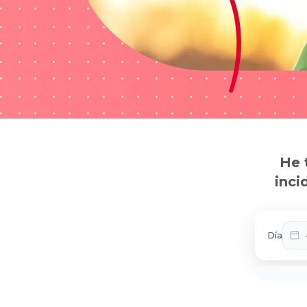
He 
inci
Día