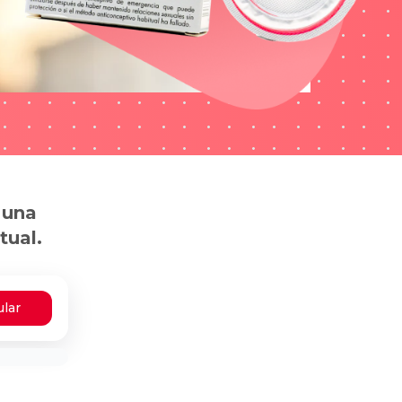
 una
tual.
ular