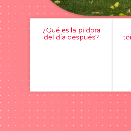
¿Qué es la píldora
del día después?
to