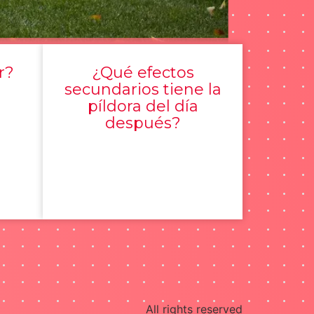
r?
¿Qué efectos
secundarios tiene la
píldora del día
después?
All rights reserved