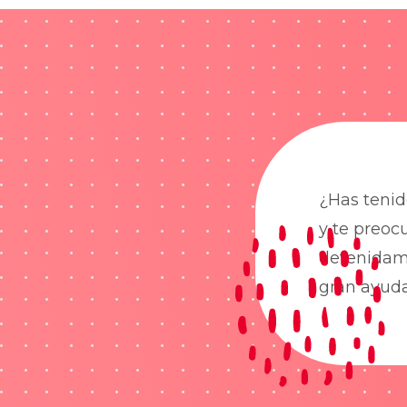
¿Has tenid
y te preoc
detenidame
gran ayud