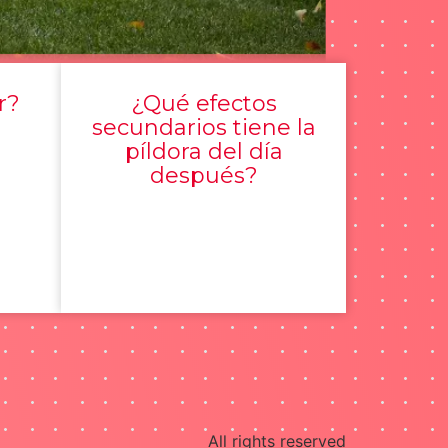
r?
¿Qué efectos
secundarios tiene la
píldora del día
después?
All rights reserved