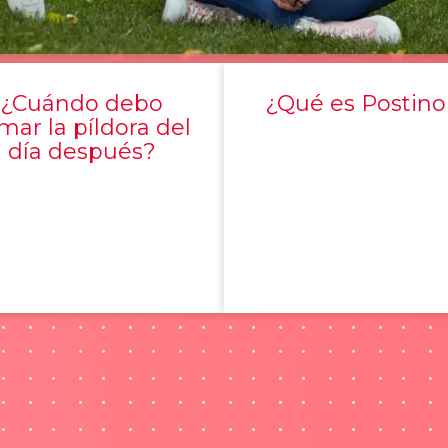
¿Cuándo debo
¿Qué es Postino
mar la píldora del
día después?