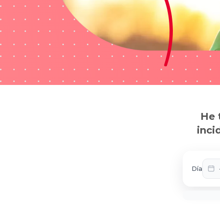
He 
inci
Día