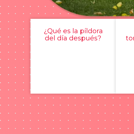
¿Qué es la píldora
del día después?
to