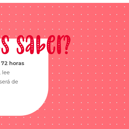
s saber?
s
72 horas
 lee
será de