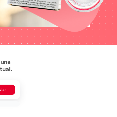
 una
tual.
ular