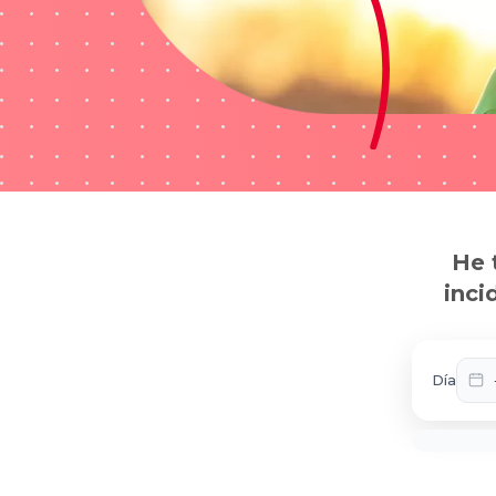
He 
inci
Día