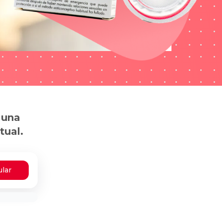
 una
tual.
ular