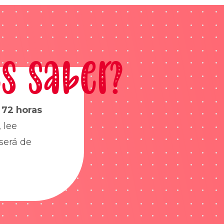
s saber?
s
72 horas
 lee
será de