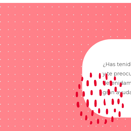
¿Has tenid
y te preoc
detenidame
gran ayud