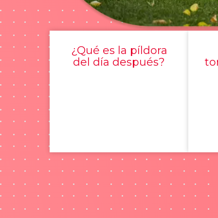
¿Qué es la píldora
del día después?
to