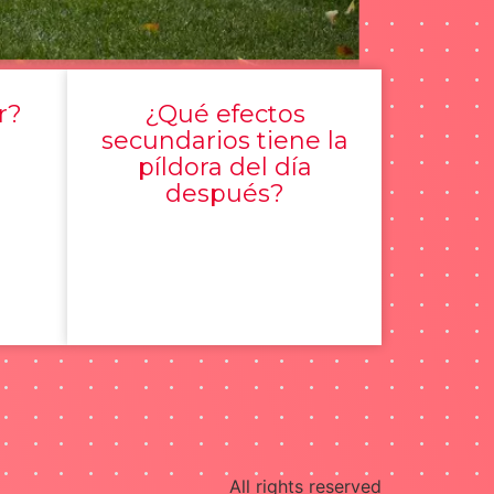
r?
¿Qué efectos
secundarios tiene la
píldora del día
después?
All rights reserved