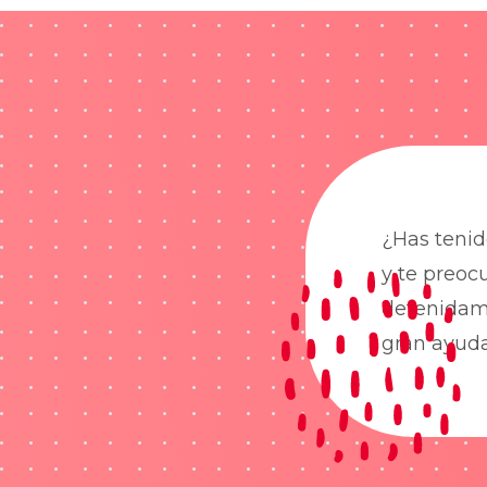
¿Has tenid
y te preoc
detenidame
gran ayud