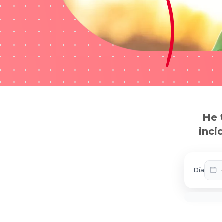
He 
inci
Día