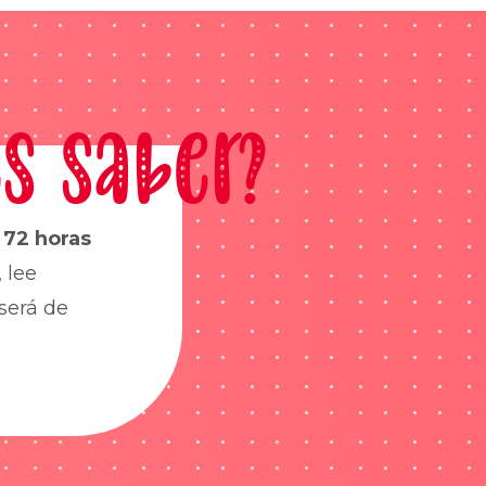
s saber?
s
72 horas
 lee
será de