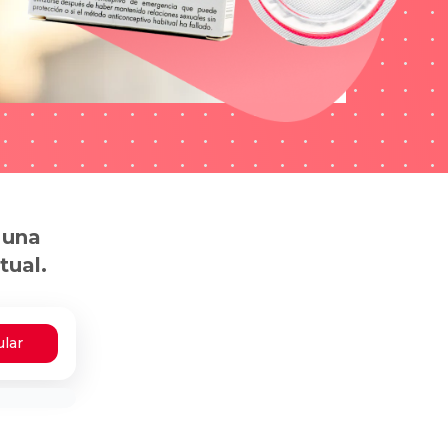
 una
tual.
ular