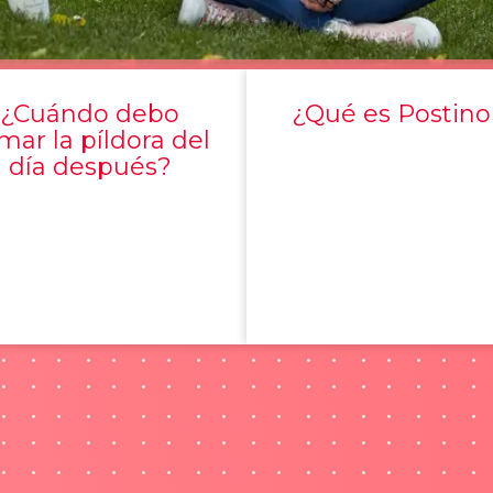
¿Cuándo debo
¿Qué es Postino
mar la píldora del
día después?