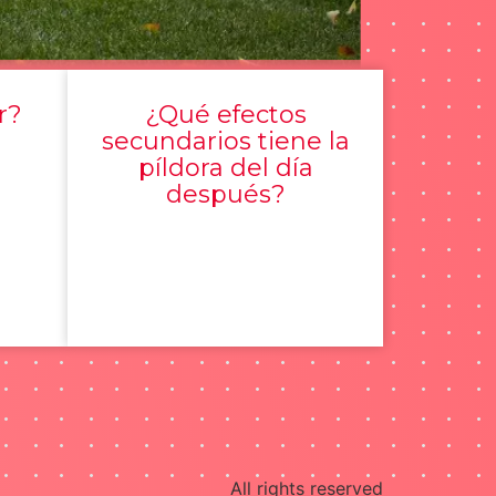
r?
¿Qué efectos
secundarios tiene la
píldora del día
después?
All rights reserved