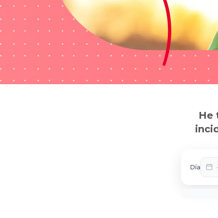
He 
inci
Día