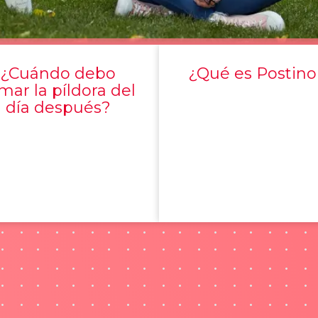
¿Cuándo debo
¿Qué es Postino
mar la píldora del
día después?