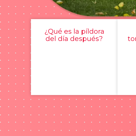
¿Qué es la píldora
del día después?
to