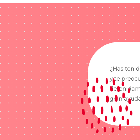
¿Has tenid
y te preoc
detenidame
gran ayud