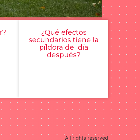
r?
¿Qué efectos
secundarios tiene la
píldora del día
después?
All rights reserved