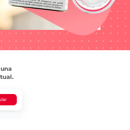
 una
tual.
ular