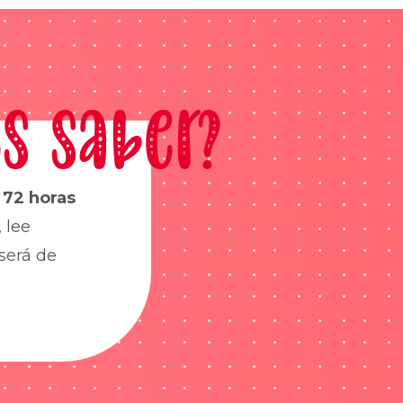
s saber?
s
72 horas
 lee
será de