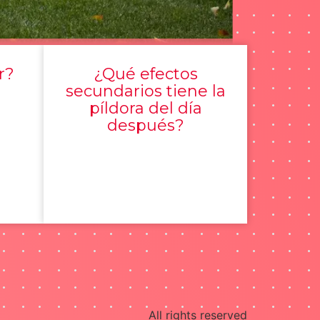
r?
¿Qué efectos
secundarios tiene la
píldora del día
después?
All rights reserved