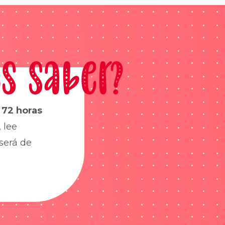
s saber?
s
72 horas
 lee
será de