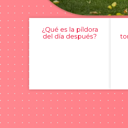
¿Qué es la píldora
del día después?
to