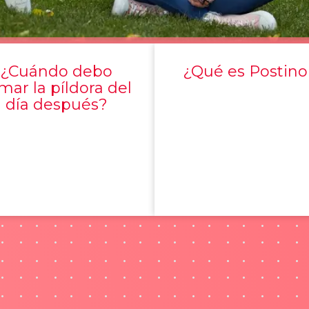
¿Cuándo debo
¿Qué es Postino
mar la píldora del
día después?