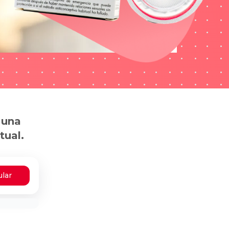
 una
tual.
ular