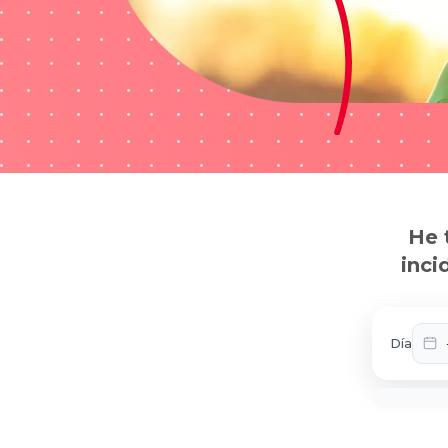
He 
inci
Día