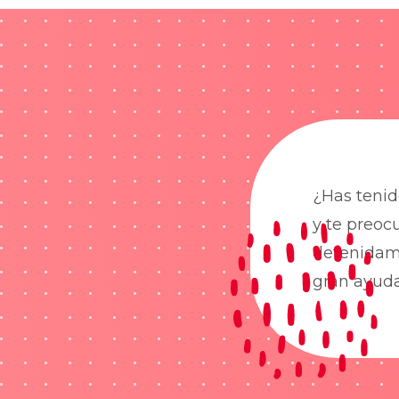
¿Has tenid
y te preoc
detenidame
gran ayud