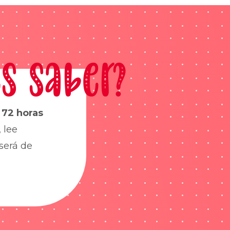
s saber?
s
72 horas
 lee
será de