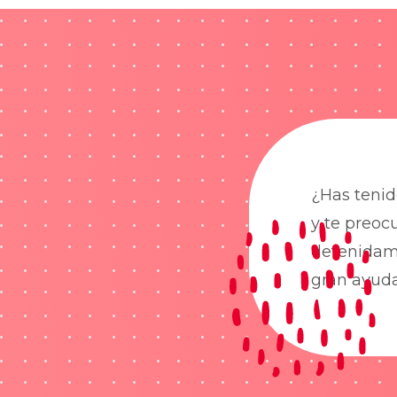
¿Has tenid
y te preoc
detenidame
gran ayud