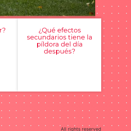
r?
¿Qué efectos
secundarios tiene la
píldora del día
después?
All rights reserved