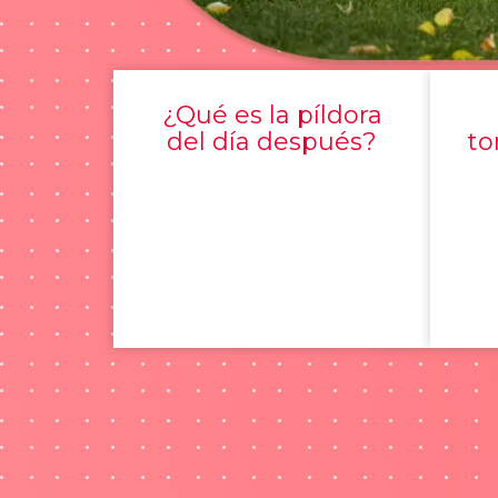
¿Qué es la píldora
del día después?
to