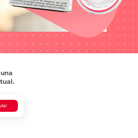
 una
tual.
ular