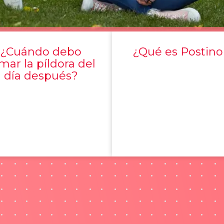
¿Cuándo debo
¿Qué es Postino
mar la píldora del
día después?