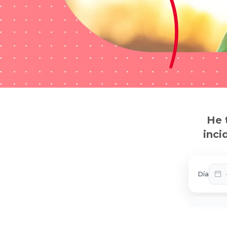
He 
inci
Día