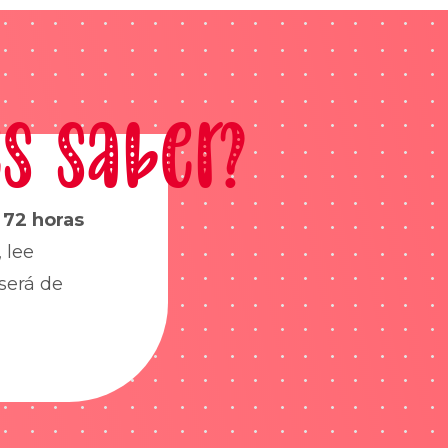
s saber?
s
72 horas
 lee
será de