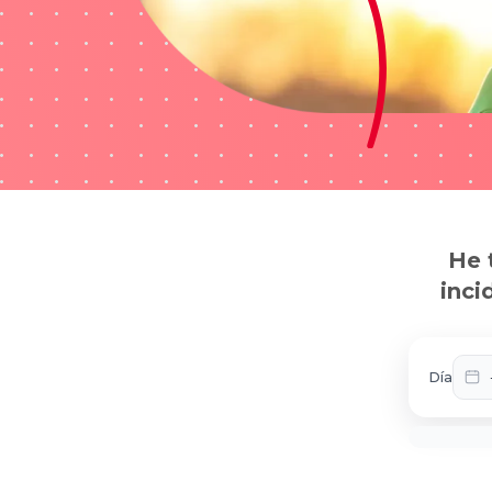
He 
inci
Día