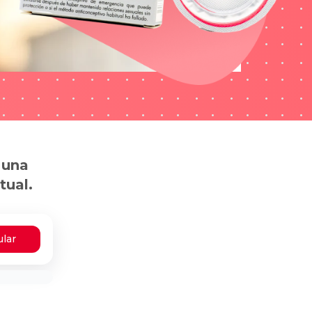
 una
tual.
ular