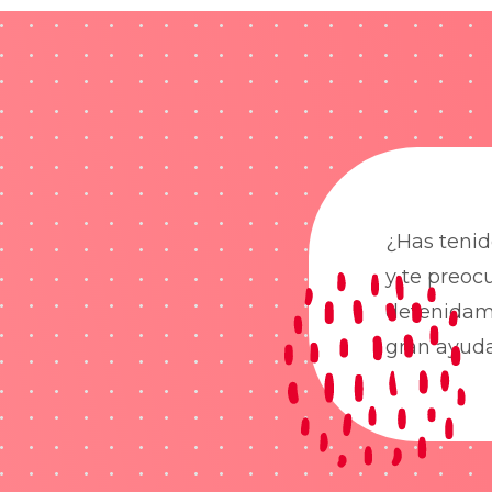
¿Has tenid
y te preoc
detenidame
gran ayud