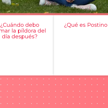
¿Cuándo debo
¿Qué es Postino
mar la píldora del
día después?