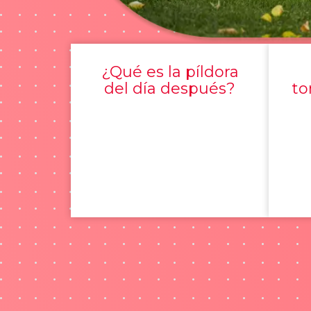
¿Qué es la píldora
del día después?
to