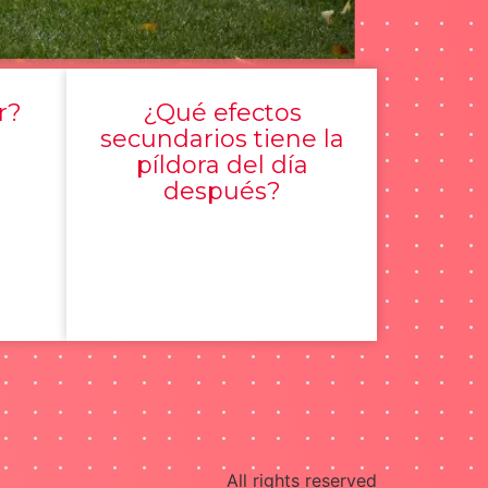
r?
¿Qué efectos
secundarios tiene la
píldora del día
después?
All rights reserved