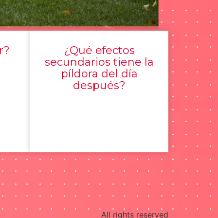
r?
¿Qué efectos
secundarios tiene la
píldora del día
después?
All rights reserved