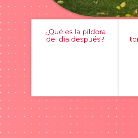
¿Qué es la píldora
del día después?
to