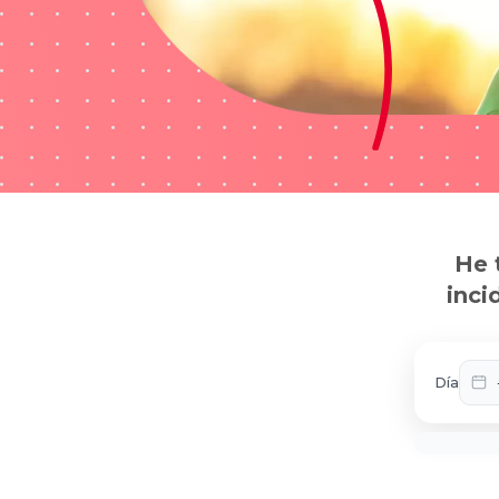
He 
inci
Día