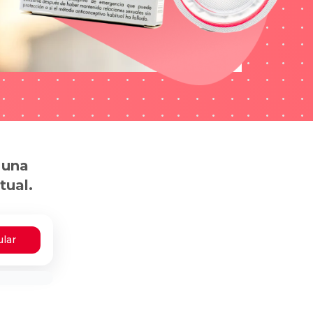
 una
tual.
ular