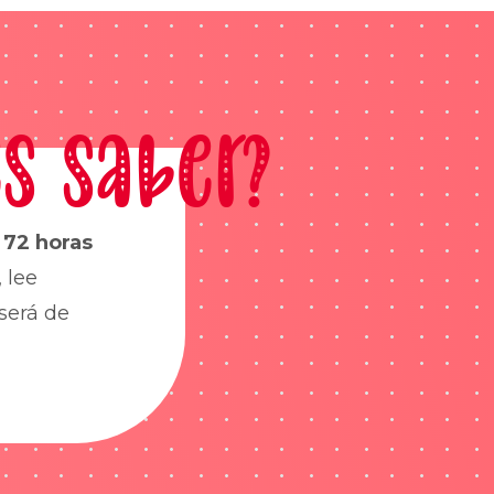
s saber?
s
72 horas
 lee
será de