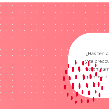
¿Has tenid
y te preoc
detenidame
gran ayud