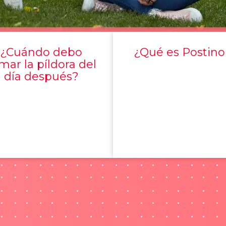
¿Cuándo debo
¿Qué es Postino
mar la píldora del
día después?