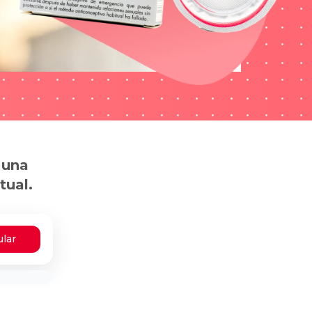
 una
tual.
ular