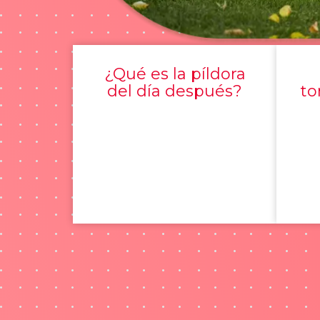
¿Qué es la píldora
del día después?
to