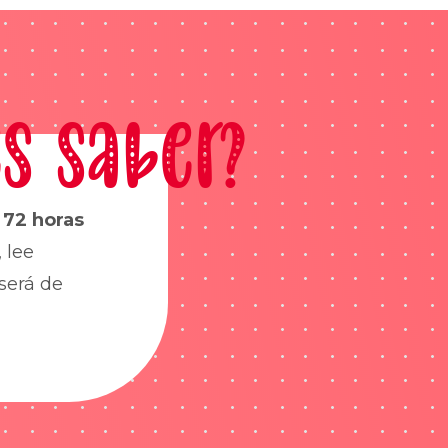
s saber?
s
72 horas
 lee
será de