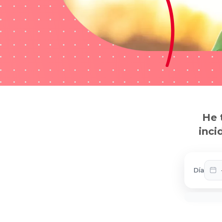
He 
inci
Día