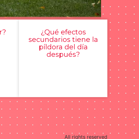
r?
¿Qué efectos
secundarios tiene la
píldora del día
después?
All rights reserved