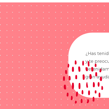
¿Has tenid
y te preoc
detenidame
gran ayud