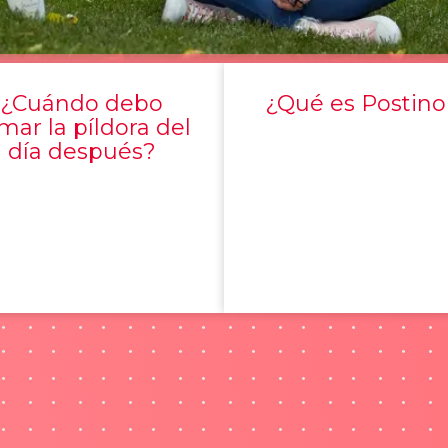
¿Cuándo debo
¿Qué es Postino
mar la píldora del
día después?