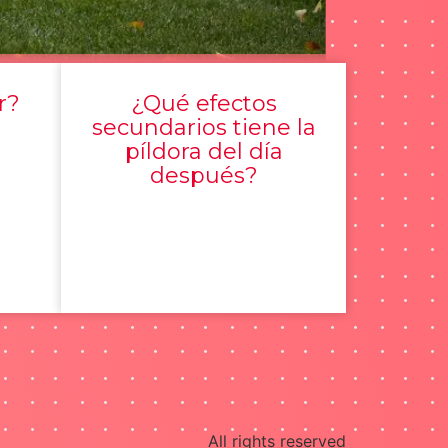
r?
¿Qué efectos
secundarios tiene la
píldora del día
después?
All rights reserved