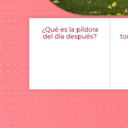
¿Qué es la píldora
del día después?
to