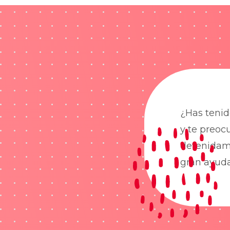
¿Has tenid
y te preoc
detenidame
gran ayud