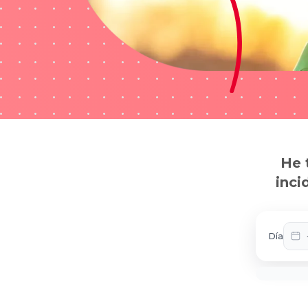
He 
inci
Día