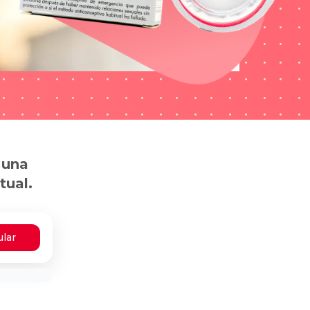
 una
tual.
ular