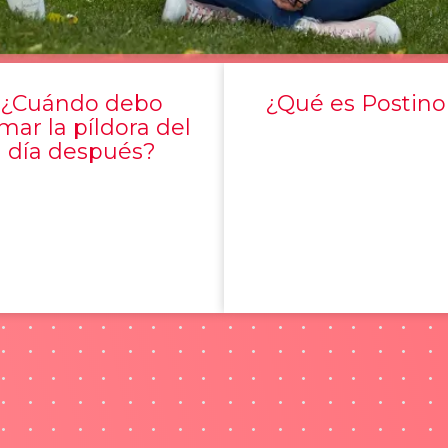
¿Cuándo debo
¿Qué es Postino
mar la píldora del
día después?