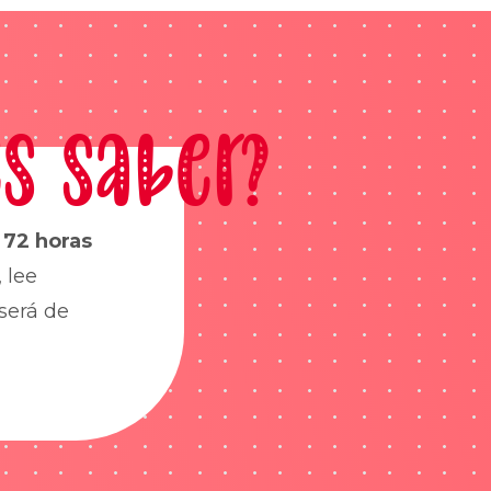
s saber?
s
72 horas
 lee
será de