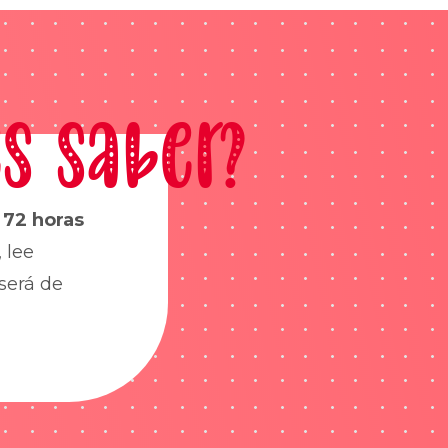
s saber?
s
72 horas
 lee
será de