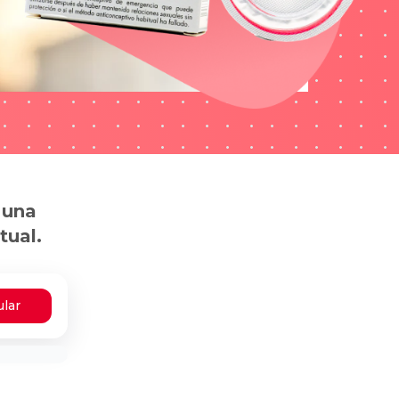
 una
tual.
ular