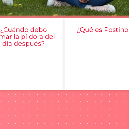
¿Cuándo debo
¿Qué es Postino
mar la píldora del
día después?