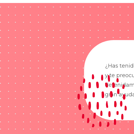
¿Has tenid
y te preoc
detenidame
gran ayud