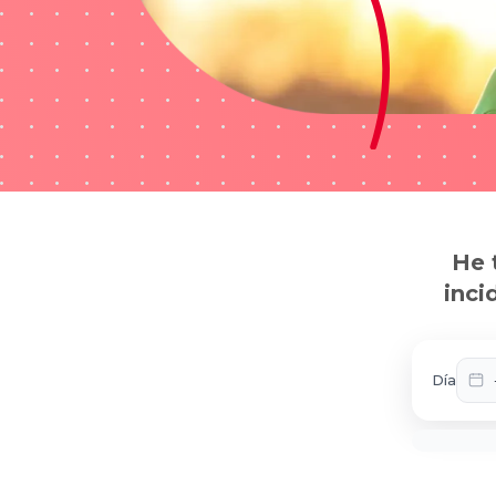
He 
inci
Día