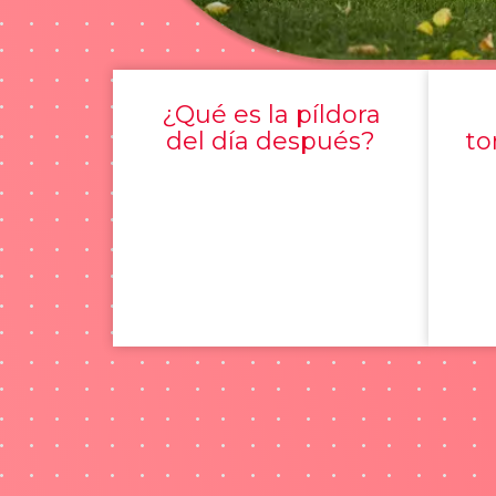
¿Qué es la píldora
del día después?
to