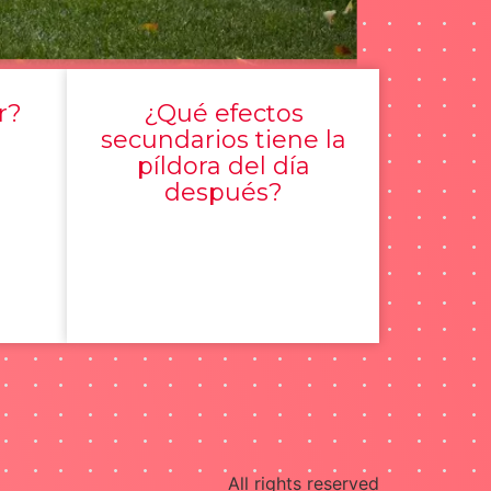
r?
¿Qué efectos
secundarios tiene la
píldora del día
después?
All rights reserved