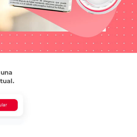
 una
tual.
ular