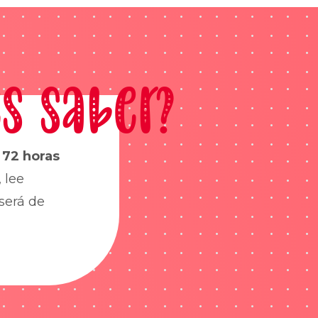
s saber?
s
72 horas
 lee
será de