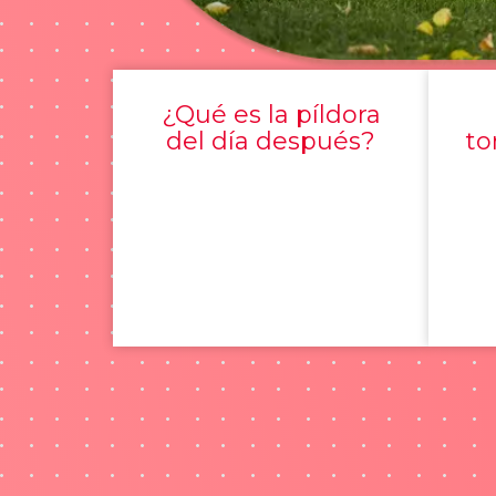
¿Qué es la píldora
del día después?
to