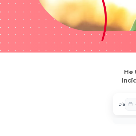
He 
inci
Día