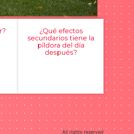
r?
¿Qué efectos
secundarios tiene la
píldora del día
después?
All rights reserved