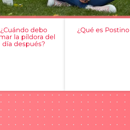
¿Cuándo debo
¿Qué es Postino
mar la píldora del
día después?