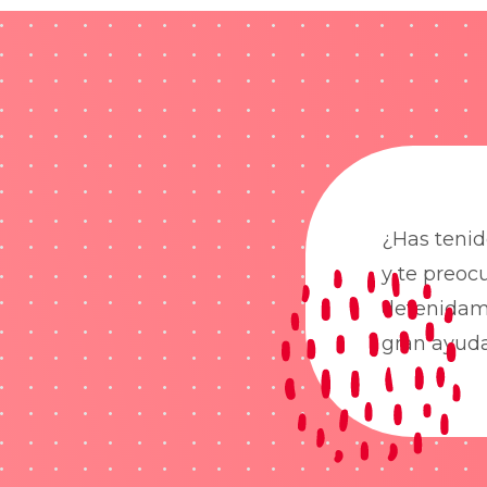
¿Has tenid
y te preoc
detenidame
gran ayud