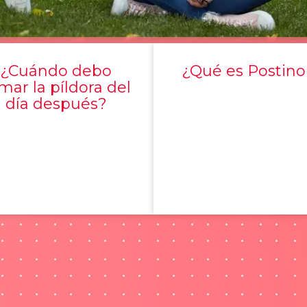
¿Cuándo debo
¿Qué es Postino
mar la píldora del
día después?