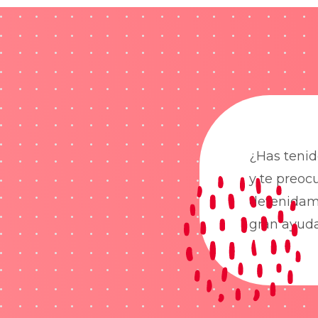
¿Has tenid
y te preoc
detenidame
gran ayud