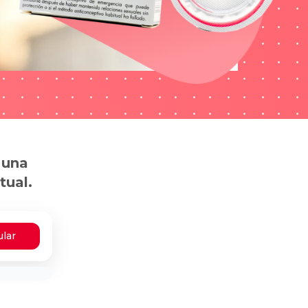
 una
tual.
ular