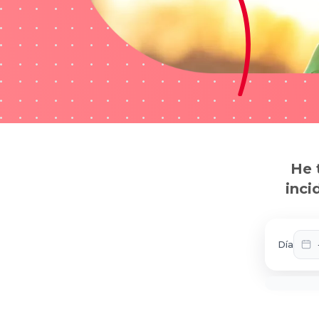
He 
inci
Día