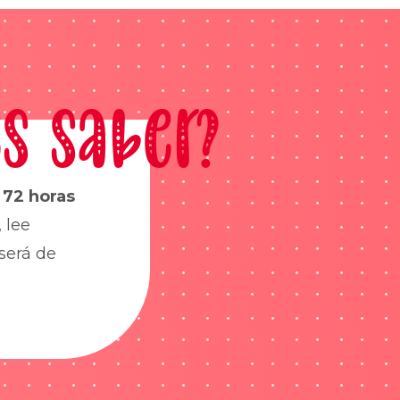
s saber?
s
72 horas
 lee
será de