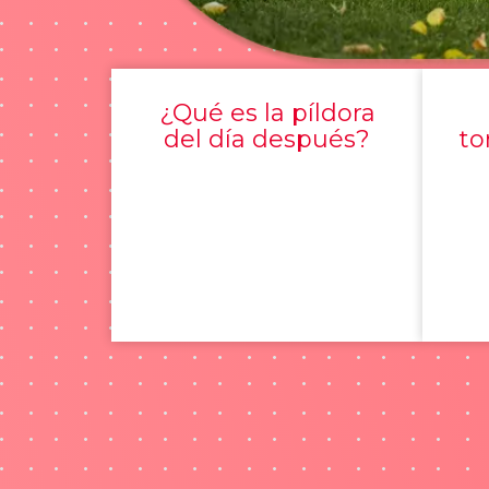
¿Qué es la píldora
del día después?
to