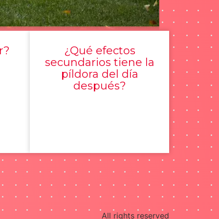
r?
¿Qué efectos
secundarios tiene la
píldora del día
después?
All rights reserved