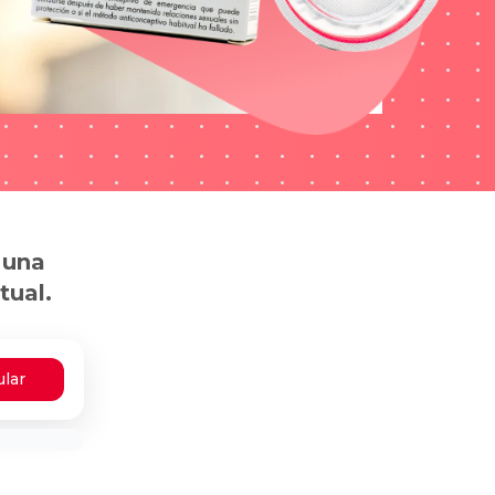
 una
tual.
ular