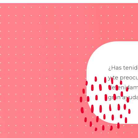
¿Has tenid
y te preoc
detenidame
gran ayud