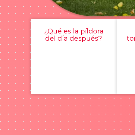
¿Qué es la píldora
del día después?
to