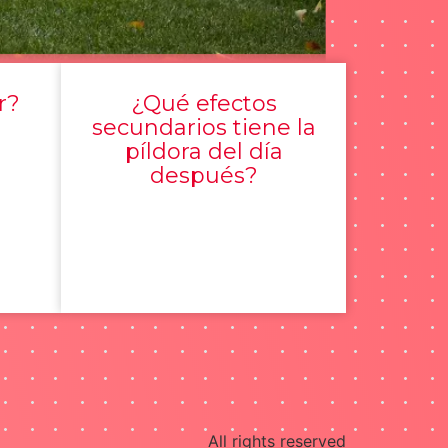
r?
¿Qué efectos
secundarios tiene la
píldora del día
después?
All rights reserved