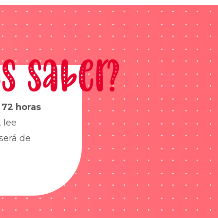
s saber?
s
72 horas
 lee
será de