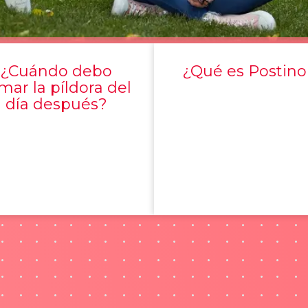
¿Cuándo debo
¿Qué es Postino
mar la píldora del
día después?