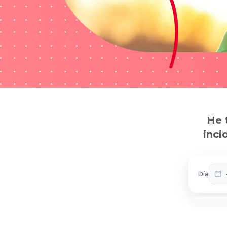
He 
inci
Día