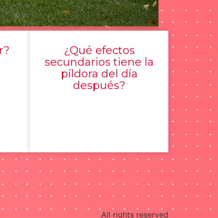
r?
¿Qué efectos
secundarios tiene la
píldora del día
después?
All rights reserved