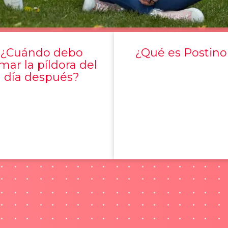
¿Cuándo debo
¿Qué es Postino
mar la píldora del
día después?