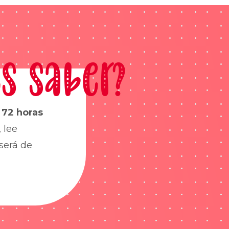
s saber?
s
72 horas
 lee
será de