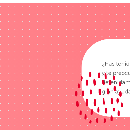
¿Has tenid
y te preoc
detenidame
gran ayud