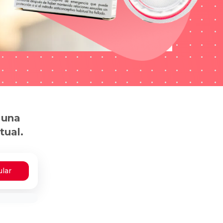
 una
tual.
ular