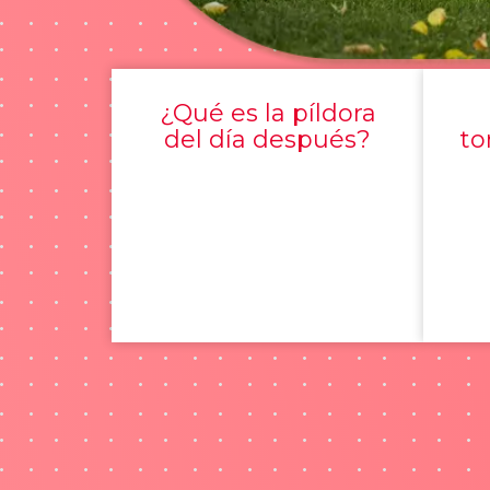
¿Qué es la píldora
del día después?
to