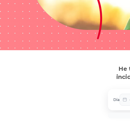
He 
inci
Día