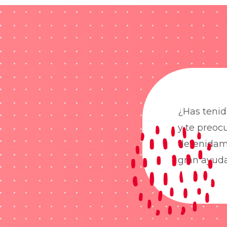
¿Has tenid
y te preoc
detenidame
gran ayud