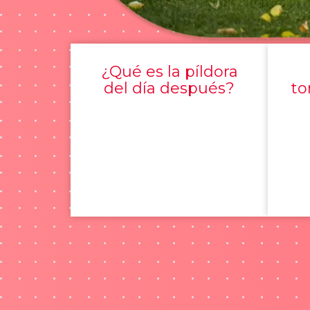
¿Qué es la píldora
del día después?
to