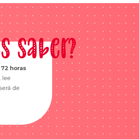
s saber?
s
72 horas
 lee
será de