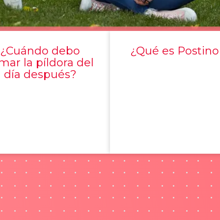
¿Cuándo debo
¿Qué es Postino
mar la píldora del
día después?