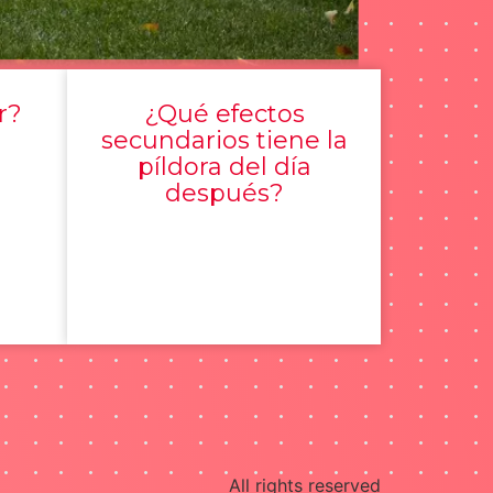
r?
¿Qué efectos
secundarios tiene la
píldora del día
después?
All rights reserved