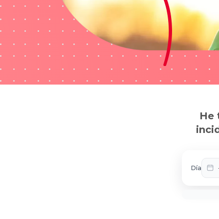
He 
inci
Día