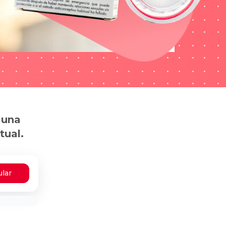
 una
tual.
ular