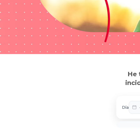
He 
inci
Día