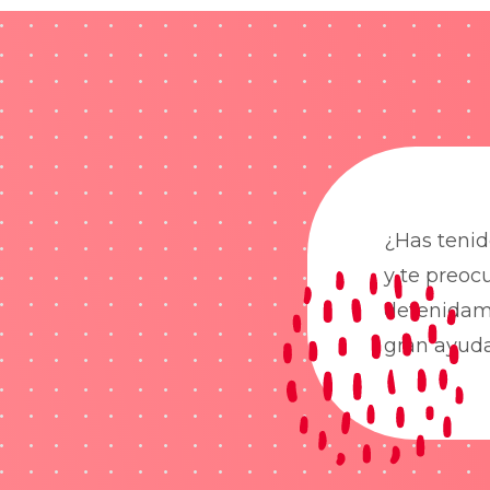
¿Has tenid
y te preoc
detenidame
gran ayud