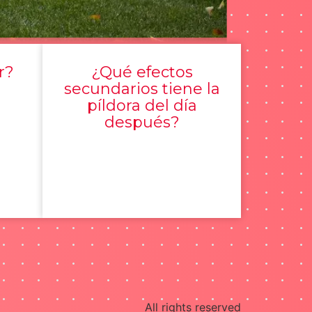
r?
¿Qué efectos
secundarios tiene la
píldora del día
después?
All rights reserved