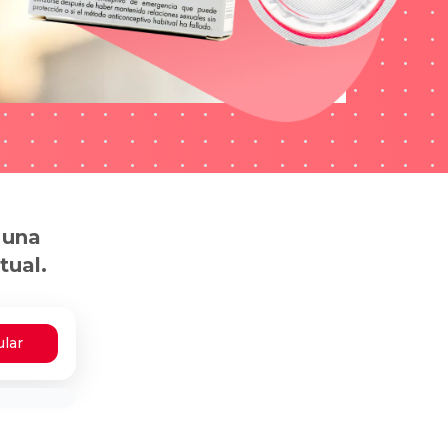
 una
tual.
ular