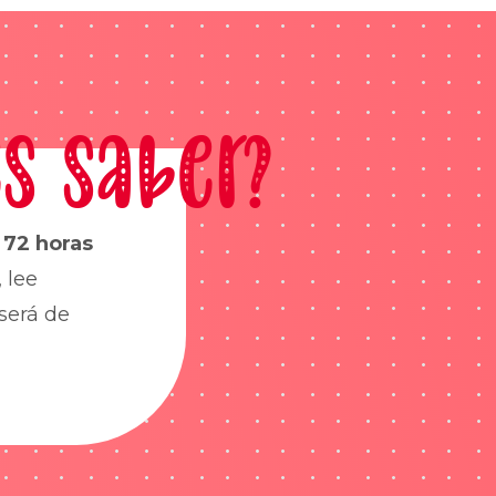
s saber?
s
72 horas
 lee
será de