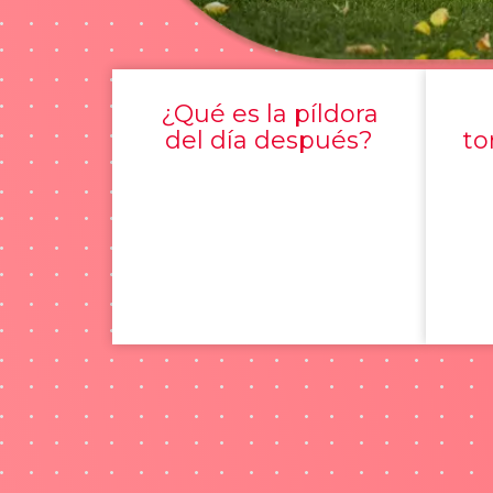
¿Qué es la píldora
del día después?
to