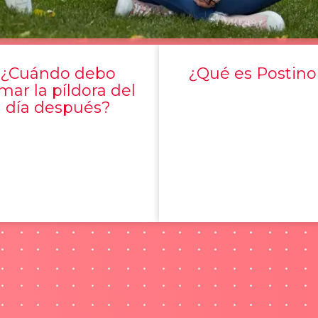
¿Cuándo debo
¿Qué es Postino
mar la píldora del
día después?