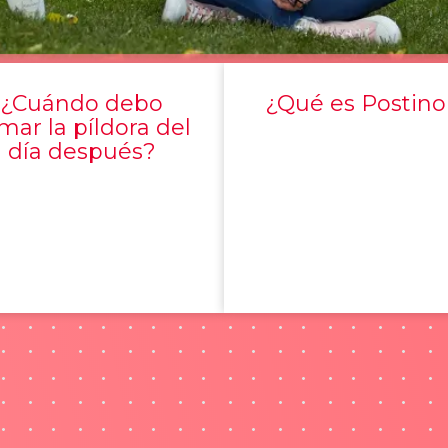
¿Cuándo debo
¿Qué es Postino
mar la píldora del
día después?