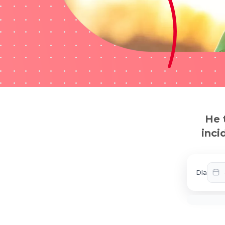
He 
inci
Día