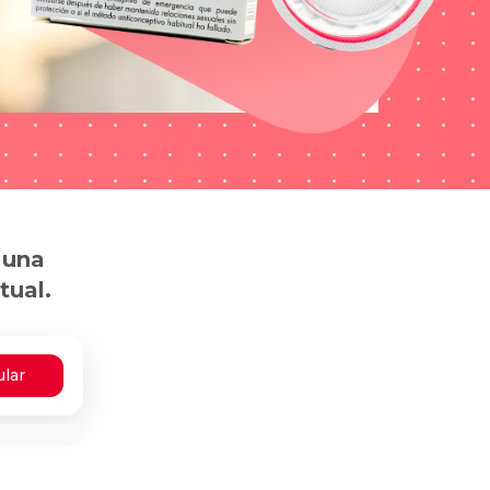
 una
tual.
ular