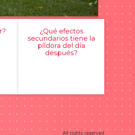
r?
¿Qué efectos
secundarios tiene la
píldora del día
después?
All rights reserved