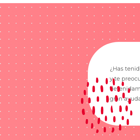
¿Has tenid
y te preoc
detenidame
gran ayud