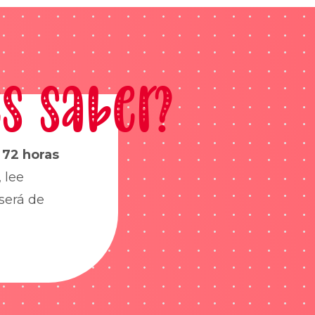
s saber?
s
72 horas
 lee
será de