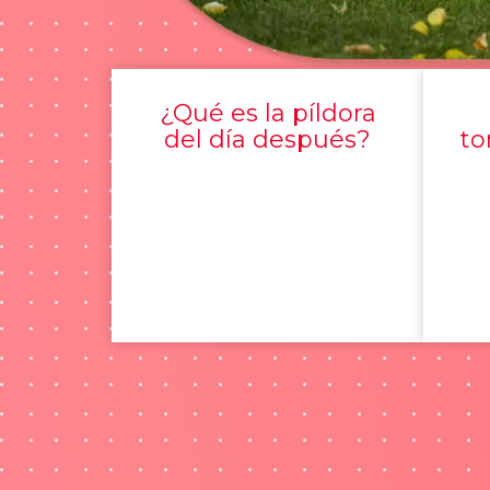
¿Qué es la píldora
del día después?
to