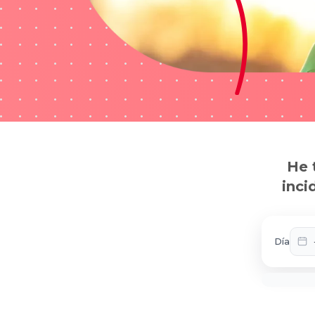
He 
inci
Día