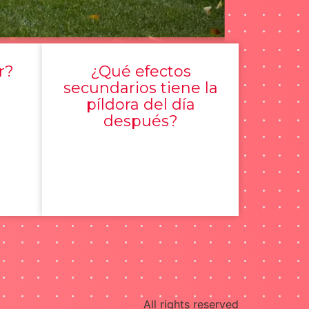
r?
¿Qué efectos
secundarios tiene la
píldora del día
después?
All rights reserved