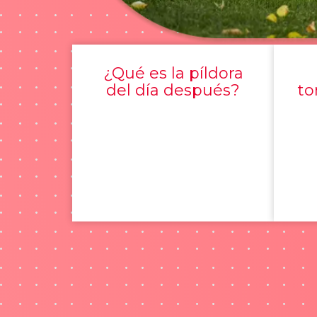
¿Qué es la píldora
del día después?
to