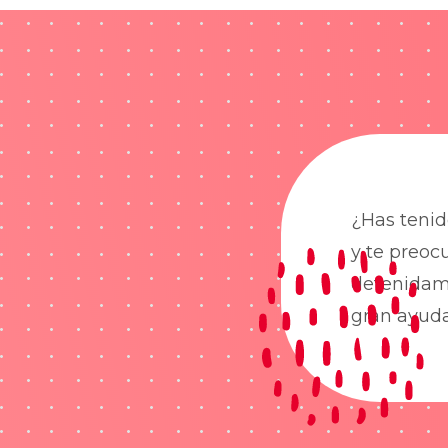
¿Has tenid
y te preoc
detenidame
gran ayud