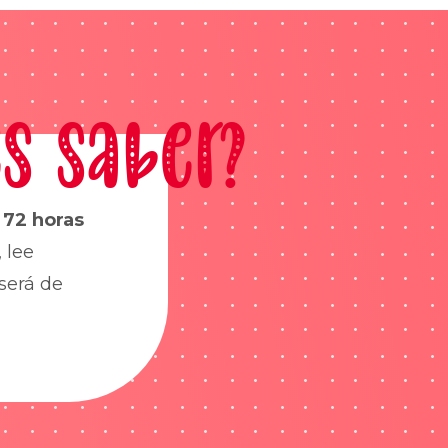
s saber?
s
72 horas
 lee
será de