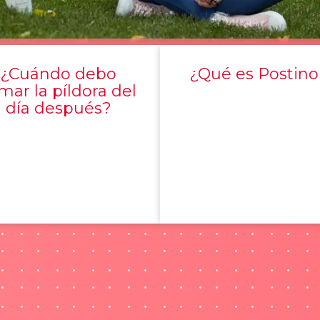
¿Cuándo debo
¿Qué es Postino
mar la píldora del
día después?