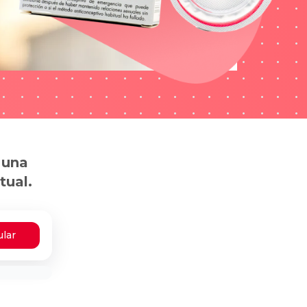
 una
tual.
ular