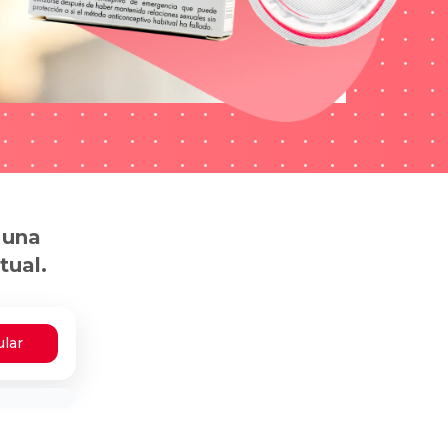
 una
tual.
ular