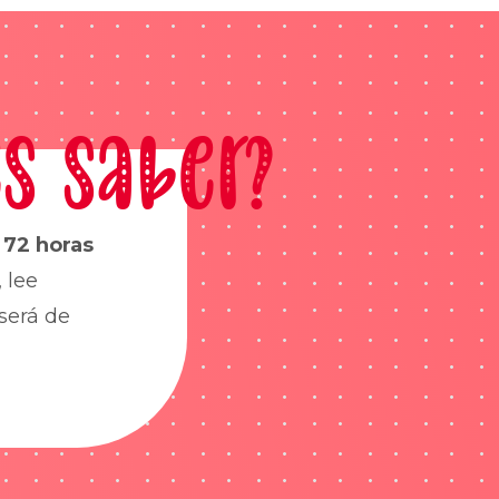
s saber?
s
72 horas
 lee
será de