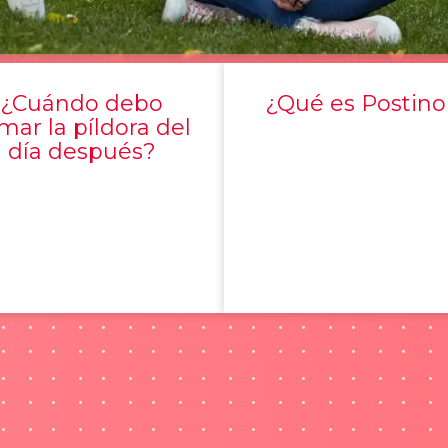
¿Cuándo debo
¿Qué es Postino
mar la píldora del
día después?