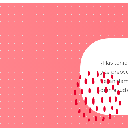
¿Has tenid
y te preoc
detenidame
gran ayud