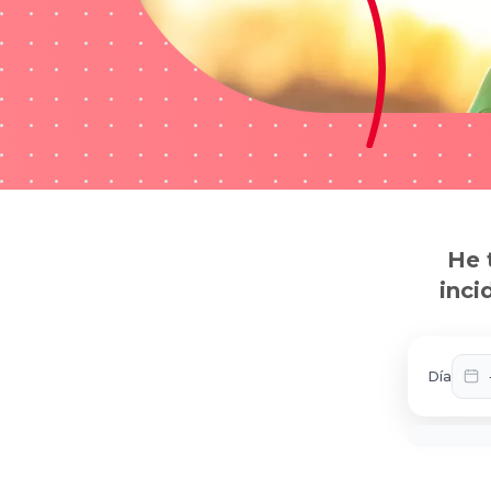
He 
inci
Día