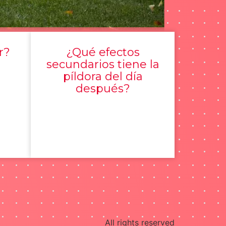
r?
¿Qué efectos
secundarios tiene la
píldora del día
después?
All rights reserved