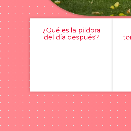
¿Qué es la píldora
del día después?
to